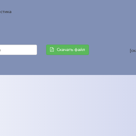
истика
Скачать файл
[с