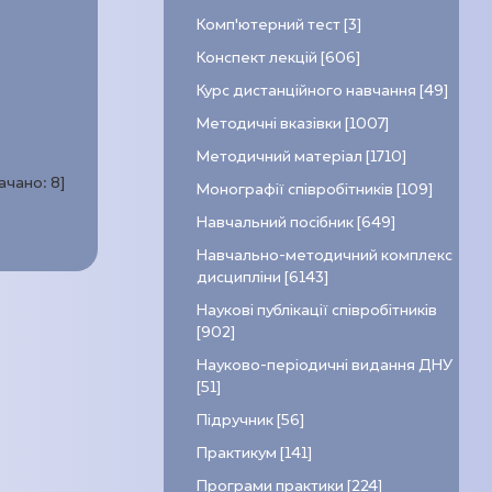
Комп’ютерний тест [3]
Конспект лекцій [606]
Курс дистанційного навчання [49]
Методичні вказівки [1007]
Методичний матеріал [1710]
качано:
8
]
Монографії співробітників [109]
Навчальний посібник [649]
Навчально-методичний комплекс
дисципліни [6143]
Наукові публікації співробітників
[902]
Науково-періодичні видання ДНУ
[51]
Підручник [56]
Практикум [141]
Програми практики [224]