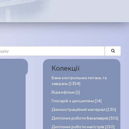
Колекції
Банк контрольних питань та
завдань [1354]
Відеофільм [1]
Глосарій з дисципліни [14]
Демонстраційний матеріал [130]
Дипломні роботи бакалаврів [301]
Дипломні роботи магістрів [150]