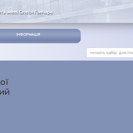
та імені Олеся Гончара
ІНФОРМАЦІЯ
ої
ний