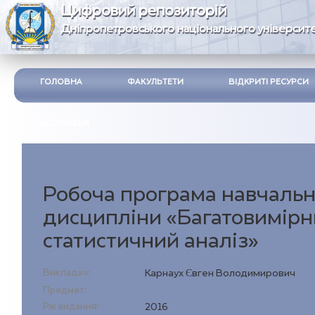
Цифровий репозиторій
Дніпропетровського національного університе
ГОЛОВНА
ФАКУЛЬТЕТИ
ВІДКРИТІ РЕСУРСИ
ІНСТРУКЦІЯ
Робоча програма навчальн
дисципліни «Багатовимір
статистичний аналіз»
Викладач:
Карнаух Євген Володимирович
Предмет:
Рік видання:
2016