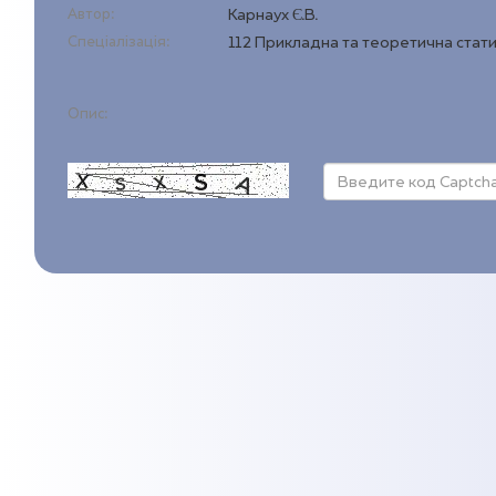
Автор:
Карнаух Є.В.
Спеціалізація:
112 Прикладна та теоретична стат
Опис: