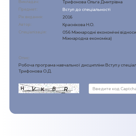
Викладач:
Трифонова Ольга Дмитрівна
Предмет:
Вступ до спеціальності
Рік видання:
2016
Автор:
Краснікова Н.О.
Спеціалізація:
056 Міжнародні економічні відноси
Міжнародна економіка)
Опис:
Робоча програма навчальної дисципліни Вступ у спеціал
Трифонова О.Д.