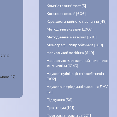
Комп’ютерний тест [3]
Конспект лекцій [606]
Курс дистанційного навчання [49]
Методичні вказівки [1007]
Методичний матеріал [1710]
Монографії співробітників [109]
Навчальний посібник [649]
)2016
Навчально-методичний комплекс
дисципліни [6143]
Наукові публікації співробітників
ачано:
17
]
[902]
Науково-періодичні видання ДНУ
[51]
Підручник [56]
Практикум [141]
Програми практики [224]