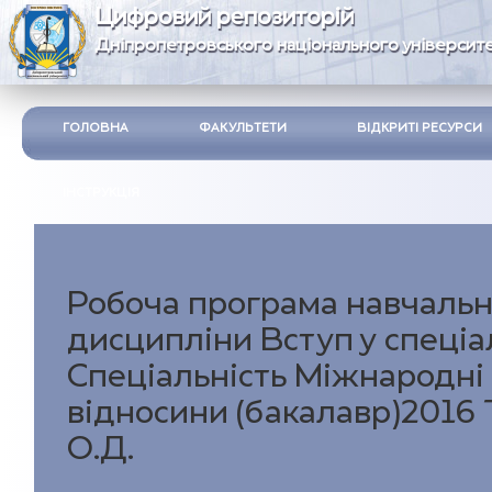
Цифровий репозиторій
Дніпропетровського національного університе
ГОЛОВНА
ФАКУЛЬТЕТИ
ВІДКРИТІ РЕСУРСИ
ІНСТРУКЦІЯ
Робоча програма навчальн
дисципліни Вступ у спеціал
Спеціальність Міжнародні
відносини (бакалавр)2016
О.Д.