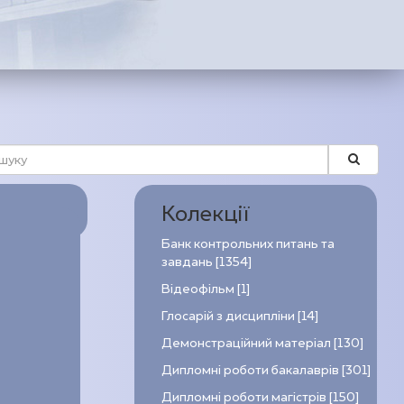
Колекції
Банк контрольних питань та
завдань [1354]
Відеофільм [1]
Глосарій з дисципліни [14]
Демонстраційний матеріал [130]
Дипломні роботи бакалаврів [301]
Дипломні роботи магістрів [150]