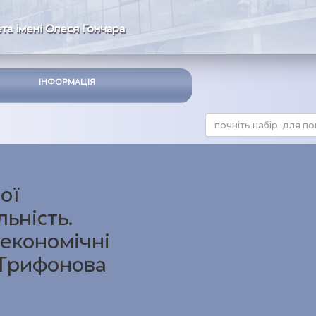
та імені Олеся Гончара
ІНФОРМАЦІЯ
ої
ьність.
 економічні
 Трифонова