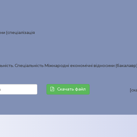
ни (спеціалізація
ьність. Спеціальність Міжнародні економічні відносини (бакалавр
Скачать файл
[ск