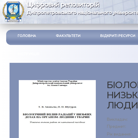
Цифровий репозиторій
Дніпропетровського національного університе
ГОЛОВНА
ФАКУЛЬТЕТИ
ВІДКРИТІ РЕСУРСИ
ІНСТРУКЦІЯ
БІОЛО
НИЗЬК
ЛЮДИН
Викладач:
Предмет:
Рік видання: