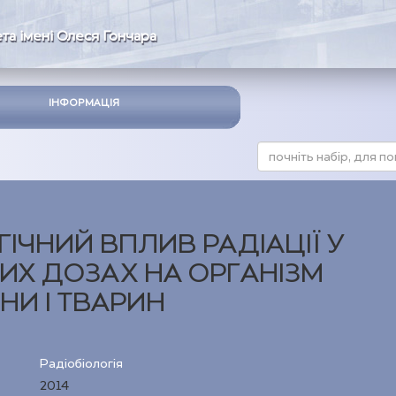
та імені Олеся Гончара
ІНФОРМАЦІЯ
ГІЧНИЙ ВПЛИВ РАДІАЦІЇ У
ИХ ДОЗАХ НА ОРГАНІЗМ
И І ТВАРИН
Радіобіологія
2014