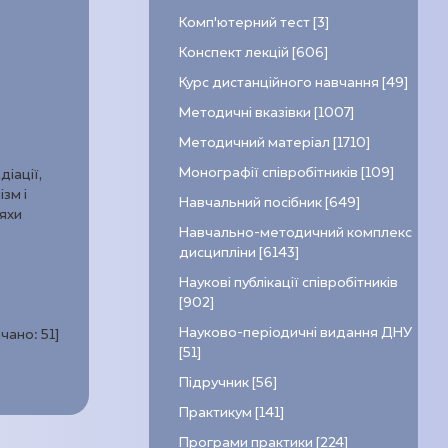
Комп’ютерний тест [3]
Конспект лекцій [606]
Курс дистанційного навчання [49]
Методичні вказівки [1007]
Методичний матеріал [1710]
Монографії співробітників [109]
іації,
зм і
Навчальний посібник [649]
ляхи
Навчально-методичний комплекс
дисципліни [6143]
Наукові публікації співробітників
[902]
Науково-періодичні видання ДНУ
ачано:
51
]
[51]
Підручник [56]
Практикум [141]
Програми практики [224]