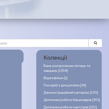
Колекції
Банк контрольних питань та
завдань [1354]
Відеофільм [1]
Глосарій з дисципліни [14]
Демонстраційний матеріал [130]
Дипломні роботи бакалаврів [301]
Дипломні роботи магістрів [150]