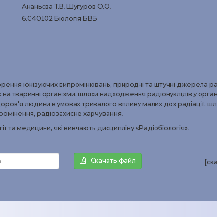
Ананьєва Т.В. Шугуров О.О.
6.040102 Біологія БВБ
орення іонізуючих випромінювань, природні та штучні джерела рад
на тваринні організми, шляхи надходження радіонуклідів у органі
ан здоров’я людини в умовах тривалого впливу малих доз радіації, ш
опромінення, радіозахисне харчування.
гії та медицини, які вивчають дисципліну «Радіобіологія».
Скачать файл
[ск