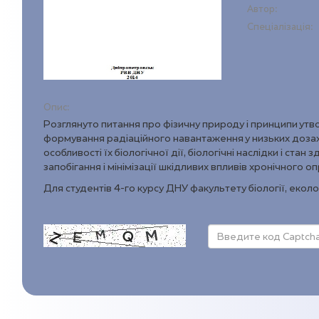
Автор:
Спеціалізація:
Опис:
Розглянуто питання про фізичну природу і принципи утв
формування радіаційного навантаження у низьких дозах 
особливості їх біологічної дії, біологічні наслідки і ст
запобігання і мінімізації шкідливих впливів хронічного 
Для студентів 4-го курсу ДНУ факультету біології, еколо