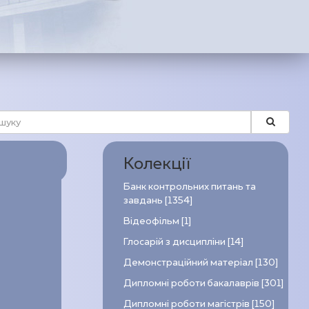
Колекції
Банк контрольних питань та
завдань [1354]
Відеофільм [1]
Глосарій з дисципліни [14]
Демонстраційний матеріал [130]
Дипломні роботи бакалаврів [301]
Дипломні роботи магістрів [150]