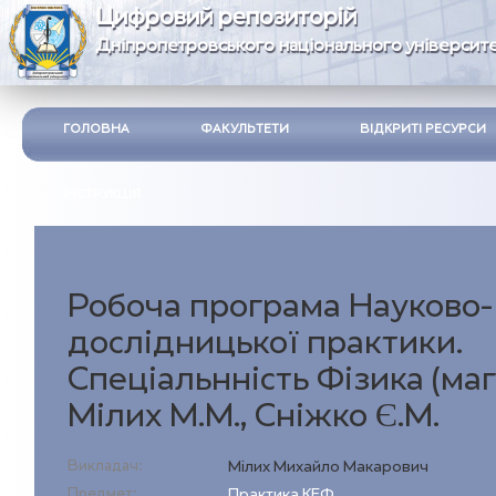
Цифровий репозиторій
Дніпропетровського національного університе
ГОЛОВНА
ФАКУЛЬТЕТИ
ВІДКРИТІ РЕСУРСИ
ІНСТРУКЦІЯ
Робоча програма Науково-
дослідницької практики.
Спеціальнність Фізика (маг
Мілих М.М., Сніжко Є.М.
Викладач:
Мілих Михайло Макарович
Предмет:
Практика КЕФ