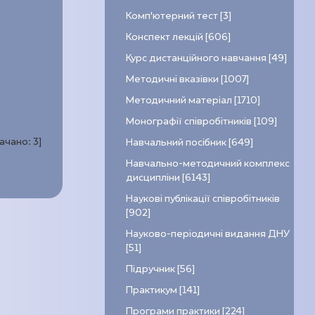
Комп’ютерний тест [3]
Конспект лекцій [606]
Курс дистанційного навчання [49]
Методичні вказівки [1007]
Методичний матеріал [1710]
Монографії співробітників [109]
качано:
3
]
Навчальний посібник [649]
Навчально-методичний комплекс
дисципліни [6143]
Наукові публікації співробітників
[902]
Науково-періодичні видання ДНУ
[51]
Підручник [56]
Практикум [141]
Програми практики [224]