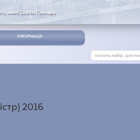
та імені Олеся Гончара
ІНФОРМАЦІЯ
істр) 2016