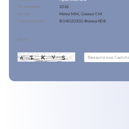
Рік видання:
2016
Автор:
Мілих М.М., Сніжко Є.М.
Спеціалізація:
8.04020301 Фізика КЕФ
Опис: