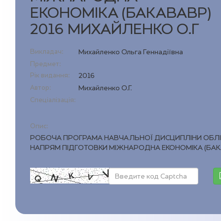
ЕКОНОМIКА (БАКАВАВР)
2016 МИХАЙЛЕНКО О.Г
Викладач:
Михайленко Ольга Геннадіївна
Предмет:
Рік видання:
2016
Автор:
Михайленко О.Г.
Спеціалізація:
Опис:
РОБОЧА ПРОГРАМА НАВЧАЛЬНОЇ ДИСЦИПЛIНИ ОБЛIК
НАПРЯМ ПIДГОТОВКИ МIЖНАРОДНА ЕКОНОМIКА (БАКА