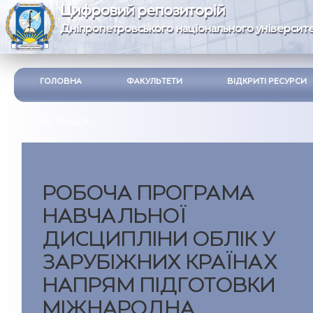
Цифровий репозиторій
Дніпропетровського національного університе
ГОЛОВНА
ФАКУЛЬТЕТИ
ВІДКРИТІ РЕСУРСИ
ІНСТРУКЦІЯ
РОБОЧА ПРОГРАМА
НАВЧАЛЬНОЇ
ДИСЦИПЛIНИ ОБЛIК У
ЗАРУБIЖНИХ КРАЇНАХ
НАПРЯМ ПIДГОТОВКИ
МIЖНАРОДНА