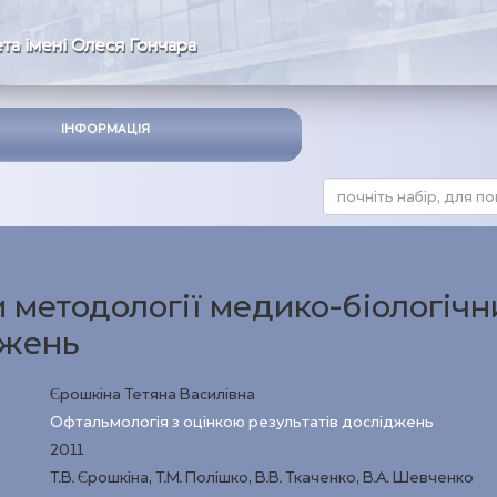
та імені Олеся Гончара
ІНФОРМАЦІЯ
 методології медико-біологічн
джень
Єрошкіна Тетяна Василівна
Офтальмологія з оцінкою результатів досліджень
2011
Т.В. Єрошкіна, Т.М. Полішко, В.В. Ткаченко, В.А. Шевченко