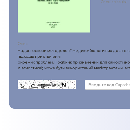
Спеціалізація:
Опис:
Надані основи методології медико-біологічних дослідже
підходів при вивченні
окремих проблем. Посібник призначений для самостійної
діагностика‖; може бути використаний магістрантами, ас