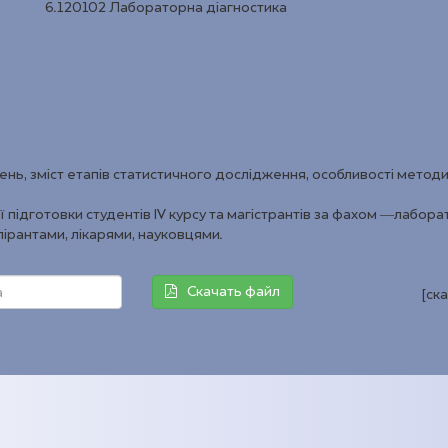
6.120102 Лабораторна діагностика
нь, зміст етапів статистичного дослідження, особливості метод
 підготовки студентів IV курсу та магістрантів за фахом ―лабор
пірантами, лікарями, науковцями.
Скачать файл
[ск