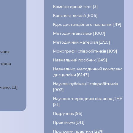
Комп’ютерний тест [3]
Конспект лекцій [606]
Курс дистанційного навчання [49]
Методичні вказівки [1007]
Методичний матеріал [1710]
Монографії співробітників [109]
ичних
Навчальний посібник [649]
аторна
Навчально-методичний комплекс
дисципліни [6143]
Наукові публікації співробітників
ачано:
13
]
[902]
Науково-періодичні видання ДНУ
[51]
Підручник [56]
Практикум [141]
Програми практики [224]