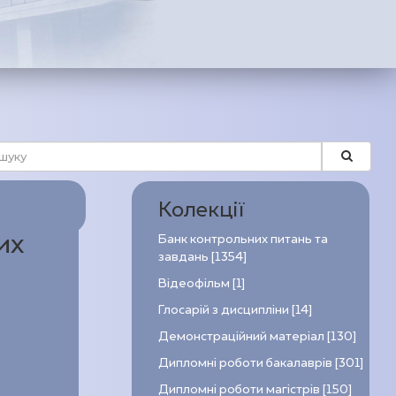
Колекції
их
Банк контрольних питань та
завдань [1354]
Відеофільм [1]
Глосарій з дисципліни [14]
Демонстраційний матеріал [130]
Дипломні роботи бакалаврів [301]
Дипломні роботи магістрів [150]