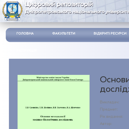
Цифровий репозиторій
Дніпропетровського національного університе
ГОЛОВНА
ФАКУЛЬТЕТИ
ВІДКРИТІ РЕСУРСИ
ІНСТРУКЦІЯ
Основи
дослі
Викладач:
Предмет:
Рік видання:
Автор: