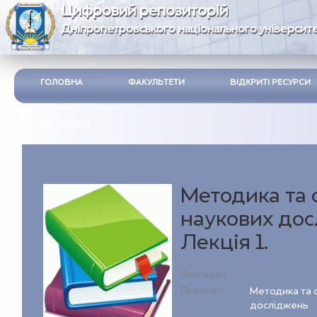
Цифровий репозиторій
Дніпропетровського національного університе
ГОЛОВНА
ФАКУЛЬТЕТИ
ВІДКРИТІ РЕСУРСИ
ІНСТРУКЦІЯ
Методика та 
наукових дос
Лекція 1.
Викладач:
Предмет:
Методика та о
досліджень