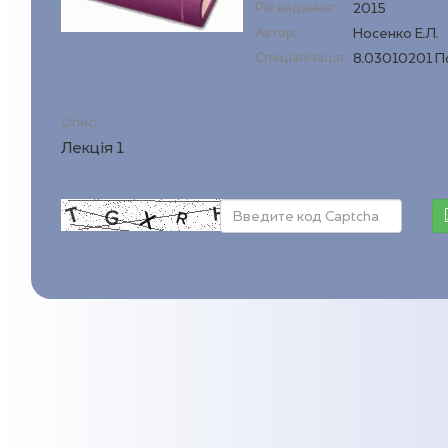
Рік видання:
2015
Автор:
Носенко Е.Л.
Спеціалізація:
8.03010201 П
Опис:
Лекція 1