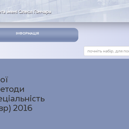
та імені Олеся Гончара
ІНФОРМАЦІЯ
ої
методи
еціальність
вр) 2016