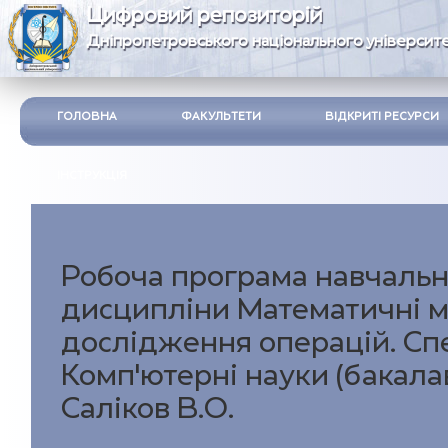
Цифровий репозиторій
Дніпропетровського національного університе
ГОЛОВНА
ФАКУЛЬТЕТИ
ВІДКРИТІ РЕСУРСИ
ІНСТРУКЦІЯ
Робоча програма навчальн
дисципліни Математичні 
дослідження операцій. Сп
Комп'ютерні науки (бакала
Саліков В.О.