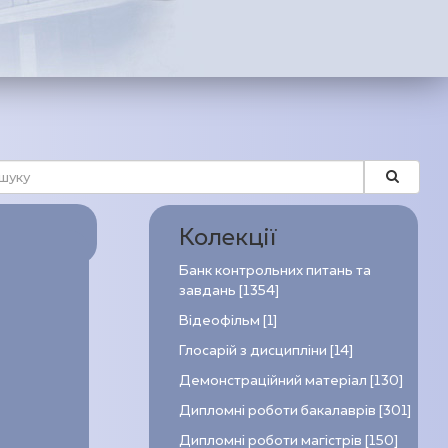
Колекції
Банк контрольних питань та
завдань [1354]
Відеофільм [1]
Глосарій з дисципліни [14]
Демонстраційний матеріал [130]
Дипломні роботи бакалаврів [301]
Дипломні роботи магістрів [150]