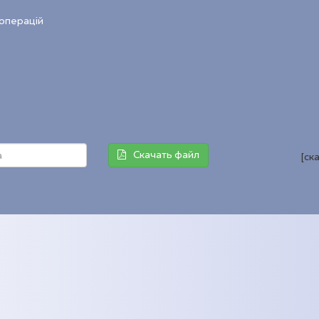
операцій
Скачать файл
[ск