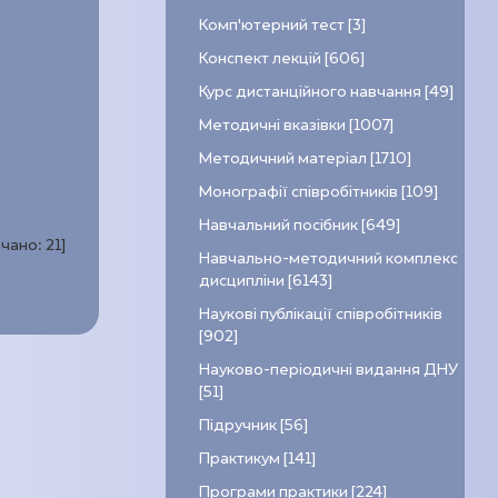
Комп’ютерний тест [3]
Конспект лекцій [606]
Курс дистанційного навчання [49]
Методичні вказівки [1007]
Методичний матеріал [1710]
Монографії співробітників [109]
Навчальний посібник [649]
ачано:
21
]
Навчально-методичний комплекс
дисципліни [6143]
Наукові публікації співробітників
[902]
Науково-періодичні видання ДНУ
[51]
Підручник [56]
Практикум [141]
Програми практики [224]