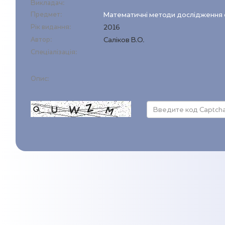
Викладач:
Предмет:
Математичні методи дослідження 
Рік видання:
2016
Автор:
Саліков В.О.
Спеціалізація:
Опис: