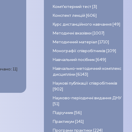
Комп’ютерний тест [3]
Конспект лекцій [606]
Курс дистанційного навчання [49]
Методичні вказівки [1007]
Методичний матеріал [1710]
Монографії співробітників [109]
Навчальний посібник [649]
Навчально-методичний комплекс
ачано:
11
]
дисципліни [6143]
Наукові публікації співробітників
[902]
Науково-періодичні видання ДНУ
[51]
Підручник [56]
Практикум [141]
Програми практики [224]