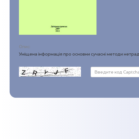
Опис:
Уміщена інформація про основни сучасні методи нетрад