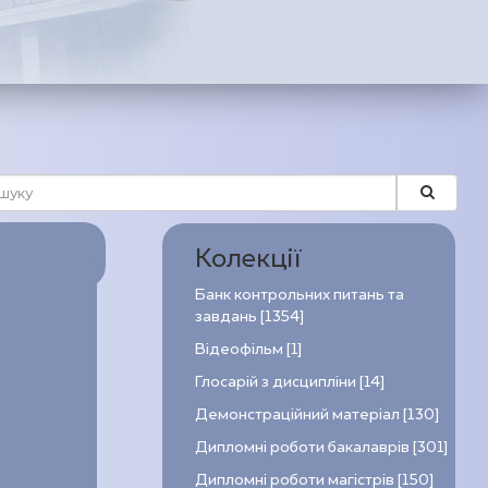
Колекції
Банк контрольних питань та
завдань [1354]
Відеофільм [1]
Глосарій з дисципліни [14]
Демонстраційний матеріал [130]
Дипломні роботи бакалаврів [301]
Дипломні роботи магістрів [150]