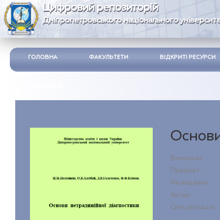
Цифровий репозиторій
Дніпропетровського національного університе
ГОЛОВНА
ФАКУЛЬТЕТИ
ВІДКРИТІ РЕСУРСИ
ІНСТРУКЦІЯ
Основи
Викладач:
Предмет:
Рік видання:
Автор:
Спеціалізація: