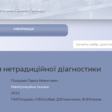
та імені Олеся Гончара
ІНФОРМАЦІЯ
 нетрадиційної діагностики
Полушкін Павло Микитович
Маніпуляційна техніка
2012
П.М.Полушкін, О.В.Алсібай, Д.В.Гальченко, Ф.Ф.Клімов.