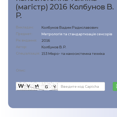
(магістр) 2016 Колбунов В.
Р.
Викладач:
Колбунов Вадим Радиславович
Предмет:
Метрологія та стандартизація сенсорів
Рік видання:
2016
Автор:
Колбунов В. Р.
Спеціалізація:
153 Мікро- та наносистемна техніка
Опис: