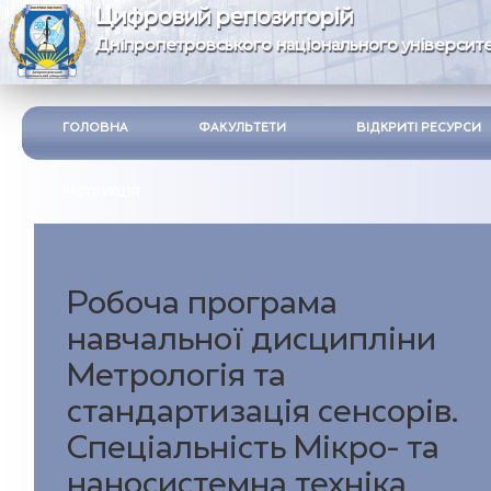
Цифровий репозиторій
Дніпропетровського національного університе
ГОЛОВНА
ФАКУЛЬТЕТИ
ВІДКРИТІ РЕСУРСИ
ІНСТРУКЦІЯ
Робоча програма
навчальної дисципліни
Метрологія та
стандартизація сенсорів.
Спеціальність Мікро- та
наносистемна техніка