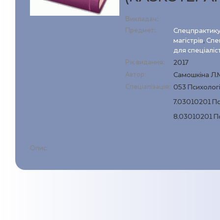
Викладач:
Предмет:
Спецпрактикум
магістрів
,
Спе
для спеціаліс
Рік видання:
2017
Автор:
Самошкіна Л.
Спеціалізація:
053 Психолог
7.03010201 П
8.03010201 П
Опис: