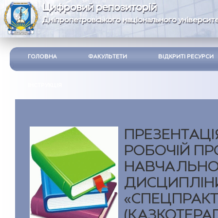
Цифровий репозиторій
Дніпропетровського національного університе
ГОЛОВНА
ФАКУЛЬТЕТИ
ВІДКРИТІ РЕСУРСИ
ІНСТРУКЦІЯ
ПРЕЗЕНТАЦІ
РОБОЧІЙ П
НАВЧАЛЬНО
ДИСЦИПЛІН
«СПЕЦПРАК
(КАЗКОТЕРАП