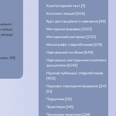
Комп’ютерний тест [3]
Конспект лекцій [606]
Курс дистанційного навчання [49]
іальної
Методичні вказівки [1007]
міліції,
 укладу
Методичний матеріал [1710]
Монографії співробітників [109]
Навчальний посібник [649]
ачано:
49
]
Навчально-методичний комплекс
дисципліни [6143]
Наукові публікації співробітників
[902]
Науково-періодичні видання ДНУ
[51]
Підручник [56]
Практикум [141]
Програми практики [224]