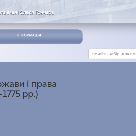
та імені Олеся Гончара
ІНФОРМАЦІЯ
ржави і права
1775 рр.)