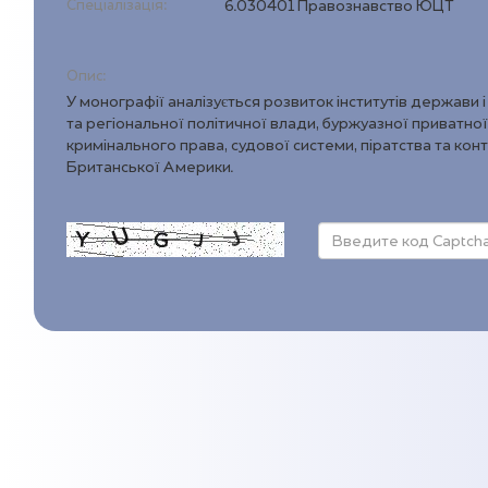
Спеціалізація:
6.030401 Правознавство ЮЦТ
Опис:
У монографії аналізується розвиток інститутів держави
та регіональної політичної влади, буржуазної приватної 
кримінального права, судової системи, піратства та ко
Британської Америки.