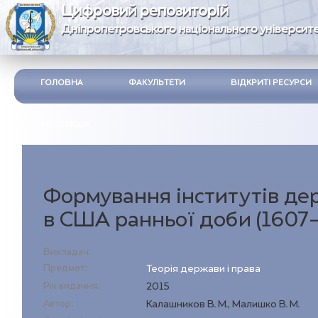
Цифровий репозиторій
Дніпропетровського національного університе
ГОЛОВНА
ФАКУЛЬТЕТИ
ВІДКРИТІ РЕСУРСИ
ІНСТРУКЦІЯ
Формування iнститутiв де
в США ранньої доби (1607–
Викладач:
Предмет:
Теорія держави і права
Рік видання:
2015
Автор:
Калашников В. М., Малишко В. М.