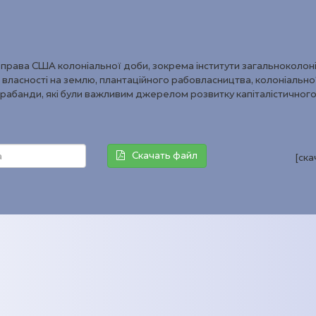
 і права США колоніальної доби, зокрема інститути загальноколон
власності на землю, плантаційного рабовласництва, колоніальної 
нтрабанди, які були важливим джерелом розвитку капіталістичного
Скачать файл
[ск