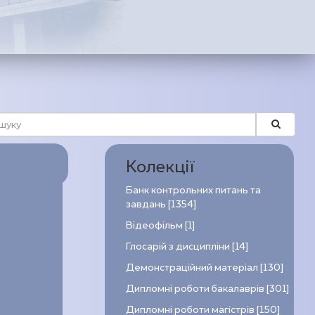
Колекції
Банк контрольних питань та
завдань [1354]
Відеофільм [1]
Глосарій з дисципліни [14]
Демонстраційний матеріал [130]
Дипломні роботи бакалаврів [301]
Дипломні роботи магістрів [150]