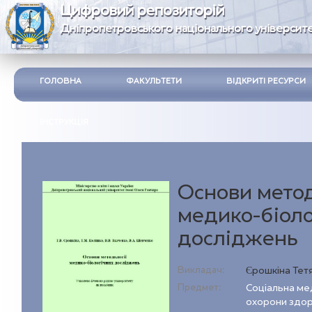
Цифровий репозиторій
Дніпропетровського національного університе
ГОЛОВНА
ФАКУЛЬТЕТИ
ВІДКРИТІ РЕСУРСИ
ІНСТРУКЦІЯ
Основи метод
медико-біоло
досліджень
Викладач:
Єрошкіна Тет
Предмет:
Соціальна ме
охорони здор