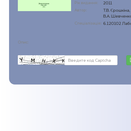
Рік видання:
2011
Автор:
Т.В. Єрошкіна,
В.А. Шевченк
Спеціалізація:
6.120102 Лаб
Опис: