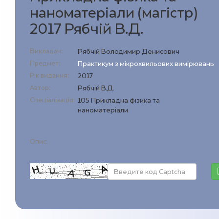
наноматеріали (магістр)
2017 Рябчій В.Д.
Викладач:
Рябчій Володимир Денисович
Предмет:
Практикум з мікрохвильових вимірювань
Рік видання:
2017
Автор:
Рябчій В.Д.
Спеціалізація:
105 Прикладна фізика та
наноматеріали
Опис: