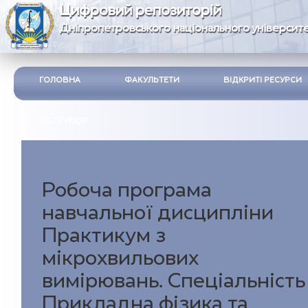
Цифровий репозиторій
Дніпропетровського національного університе
ГОЛОВНА
ФАКУЛЬТЕТИ
ВІДКРИТІ РЕСУРСИ
ІНСТРУКЦІЯ
Робоча програма
навчальної дисципліни
Практикум з
мікрохвильових
вимірювань. Спеціальність
Прикладна фізика та