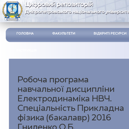
Цифровий репозиторій
Дніпропетровського національного університе
ГОЛОВНА
ФАКУЛЬТЕТИ
ВІДКРИТІ РЕСУРСИ
ІНСТРУКЦІЯ
Робоча програма
навчальної дисципліни
Електродинаміка НВЧ.
Спеціальність Прикладна
фізика (бакалавр) 2016
Гниленко О.Б.