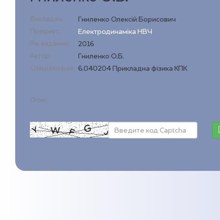
Викладач:
Гниленко Олексій Борисович
Предмет:
Електродинаміка НВЧ
Рік видання:
2016
Автор:
Гниленко О.Б.
Спеціалізація:
6.040204 Прикладна фізика КПК
Опис: