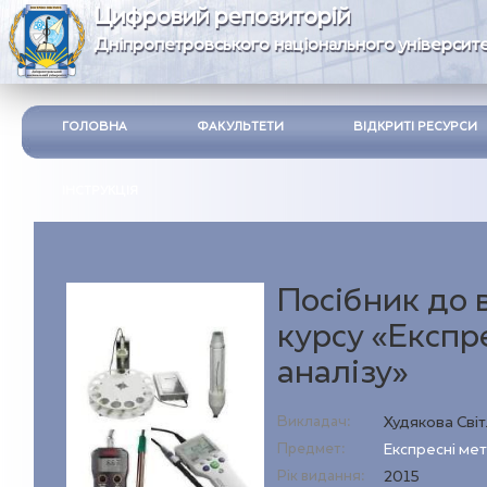
Цифровий репозиторій
Дніпропетровського національного університе
ГОЛОВНА
ФАКУЛЬТЕТИ
ВІДКРИТІ РЕСУРСИ
ІНСТРУКЦІЯ
Посібник до 
курсу «Експр
аналізу»
Викладач:
Худякова Сві
Предмет:
Експресні мет
Рік видання:
2015