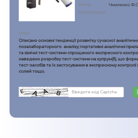
Автор:
Чмиленко Ф.О.
Спеціалізація:
Опис:
Описано основні тенденції розвитку сучасної аналітичної
позалабораторного аналізу; портативні аналітичні прила
та хімічні тест-системи спрощеного експресного контро
наведено розробку тест-системи на купрум(II), що форм
тест-засобів та їх застосування в експресному контролі 
солей тощо.