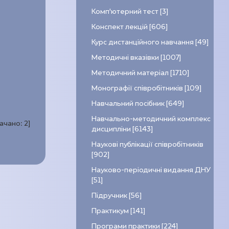
Комп’ютерний тест [3]
Конспект лекцій [606]
Курс дистанційного навчання [49]
Методичні вказівки [1007]
Методичний матеріал [1710]
Монографії співробітників [109]
Навчальний посібник [649]
Навчально-методичний комплекс
качано:
2
]
дисципліни [6143]
Наукові публікації співробітників
[902]
Науково-періодичні видання ДНУ
[51]
Підручник [56]
Практикум [141]
Програми практики [224]