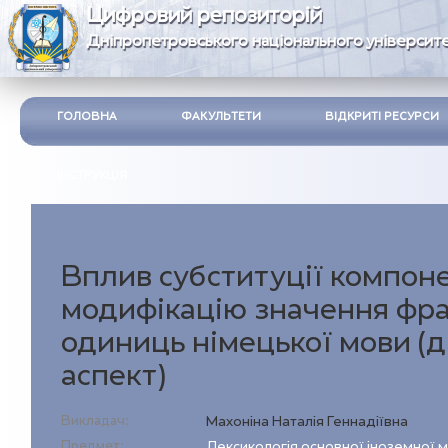
Цифровий репозиторій
Дніпропетровського національного університе
ГОЛОВНА
ФАКУЛЬТЕТИ
ВІДКРИТІ РЕСУРСИ
ІНСТРУКЦІЯ
Вплив субституції компоне
модифікацію значення фра
одиниць німецької мови (д
аспект)
Викладач:
Махоніна Наталія Геннадіївна
Предмет:
Лексикологія основної іноземної 