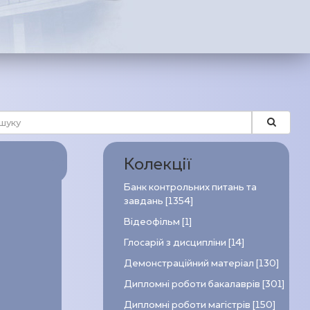
Колекції
Банк контрольних питань та
завдань [1354]
Відеофільм [1]
Глосарій з дисципліни [14]
Демонстраційний матеріал [130]
Дипломні роботи бакалаврів [301]
Дипломні роботи магістрів [150]