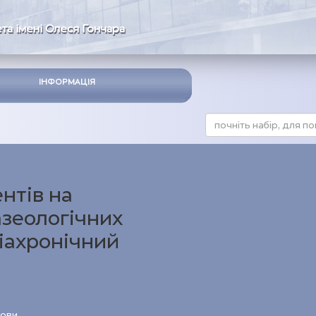
та імені Олеся Гончара
ІНФОРМАЦІЯ
нтів на
зеологічних
іахронічний
мови