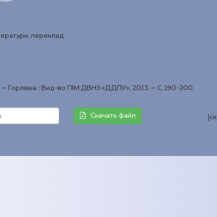
ітератури, переклад
 – Горлівка : Вид-во ГІІМ ДВНЗ «ДДПУ», 2013. – С. 190-200.
Скачать файл
[с