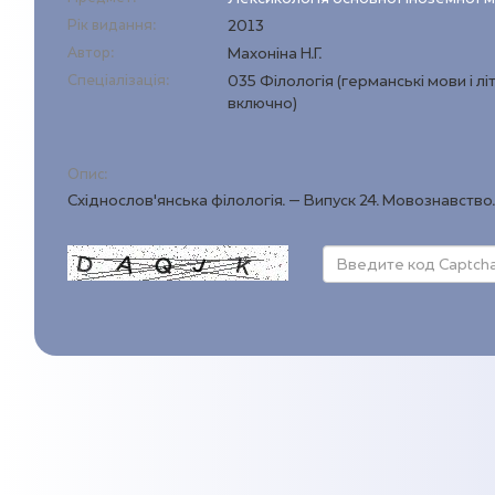
Рік видання:
2013
Автор:
Махоніна Н.Г.
Спеціалізація:
035 Філологія (германські мови і л
включно)
Опис:
Східнослов’янська філологія. – Випуск 24. Мовознавство.