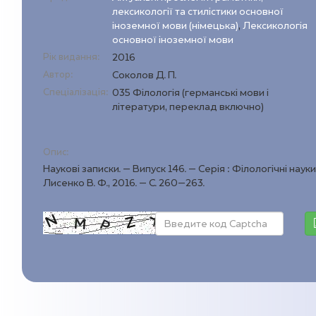
лексикології та стилістики основної
іноземної мови (німецька)
,
Лексикологія
основної іноземної мови
Рік видання:
2016
Автор:
Соколов Д. П.
Спеціалізація:
035 Філологія (германські мови і
літератури, переклад включно)
Опис:
Наукові записки. – Випуск 146. – Серія : Філологічні нау
Лисенко В. Ф., 2016. – С. 260–263.