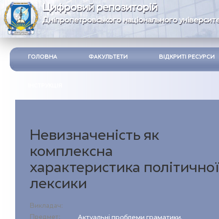
Цифровий репозиторій
Дніпропетровського національного університе
ГОЛОВНА
ФАКУЛЬТЕТИ
ВІДКРИТІ РЕСУРСИ
ІНСТРУКЦІЯ
Невизначеність як
комплексна
характеристика політично
лексики
Викладач:
Предмет:
Актуальні проблеми граматики,