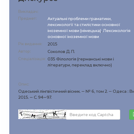
Викладач:
Предмет:
Актуальні проблеми граматики,
лексикології та стилістики основної
іноземної мови (німецька)
,
Лексикологія
основної іноземної мови
Рік видання:
2015
Автор:
Соколов Д. П.
Спеціалізація:
035 Філологія (германські мови і
літератури, переклад включно)
Опис:
Одеський лінгвістичний вісник. – № 6, том 2. – Одеса : 
2015. – С. 94–97.