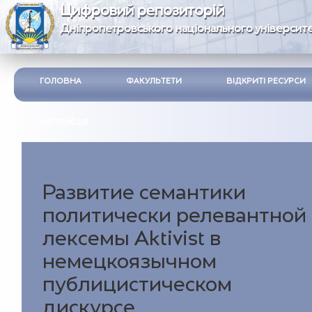
Цифровий репозиторій
Дніпропетровського національного університе
ГОЛОВНА
ФАКУЛЬТЕТИ
ВІДКРИТІ РЕСУРСИ
ІНСТРУКЦІЯ
Развитие семантики
политически релевантной
лексемы Aktivist в
немецкоязычном
публицистическом
дискурсе