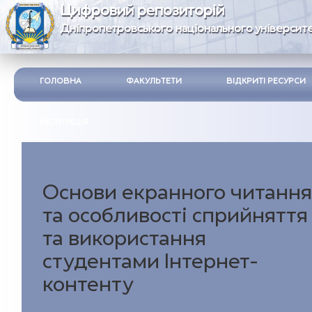
Цифровий репозиторій
Дніпропетровського національного університе
ГОЛОВНА
ФАКУЛЬТЕТИ
ВІДКРИТІ РЕСУРСИ
ІНСТРУКЦІЯ
Основи екранного читання
та особливості сприйняття
та використання
студентами Інтернет-
контенту