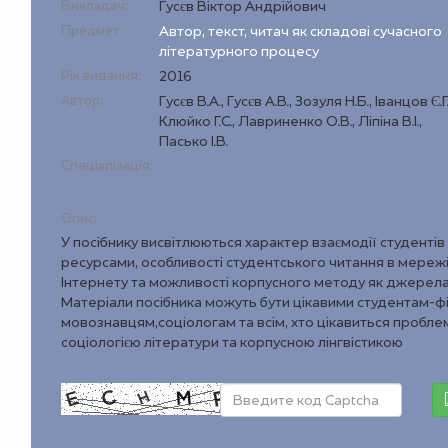
Викладач:
Гусєв Віктор Андрійович
Предмет:
Автор, текст, читач як складові сучасного
літературного процесу
Рік видання:
2016
Автор:
Гусєв В.А., Гусєв А.В., Зозуля Н.Б., Іванцов Є.Г.
Клюйко Г.С., Лавриненко О.В., Ліпіна В.І.,
Пасько І.В.
Спеціалізація:
Опис:
У посібнику висвітлюються характер взаємодії студентів
ресурсами, особливості студентського читання в мережі 
Інтернету та можливості корпусного методу як джерела 
Матеріали посібника можуть бути цікавими студентам-ф
мовознавцям,соціологам та всім, хто цікавиться пробле
соціологією літератури та корпусною лінгвістикою