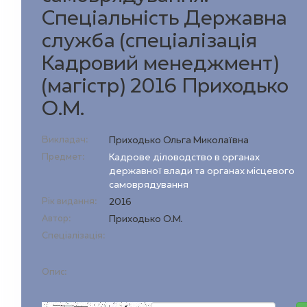
Спецiальнiсть Державна
служба (спеціалізація
Кадровий менеджмент)
(магістр) 2016 Приходько
О.М.
Викладач:
Приходько Ольга Миколаївна
Предмет:
Кадрове діловодство в органах
державної влади та органах місцевого
самоврядування
Рік видання:
2016
Автор:
Приходько О.М.
Спеціалізація:
Опис: