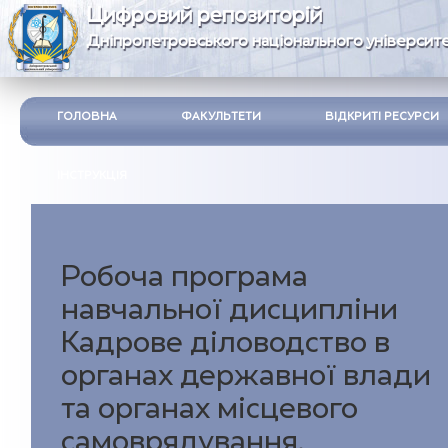
Цифровий репозиторій
Дніпропетровського національного університе
ГОЛОВНА
ФАКУЛЬТЕТИ
ВІДКРИТІ РЕСУРСИ
ІНСТРУКЦІЯ
Робоча програма
навчальної дисциплiни
Кадрове діловодство в
органах державної влади
та органах місцевого
самоврядування.