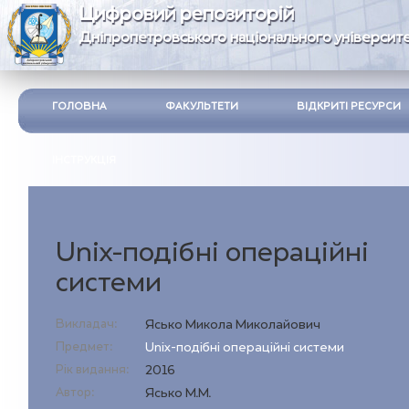
Цифровий репозиторій
Дніпропетровського національного університе
ГОЛОВНА
ФАКУЛЬТЕТИ
ВІДКРИТІ РЕСУРСИ
ІНСТРУКЦІЯ
Unix-подібні операційні
системи
Викладач:
Ясько Микола Миколайович
Предмет:
Unix-подібні операційні системи
Рік видання:
2016
Автор:
Ясько М.М.