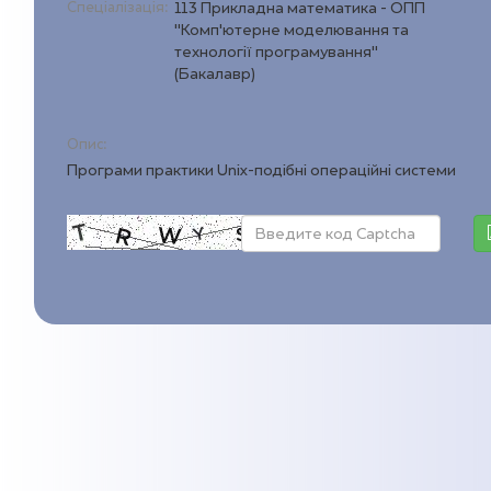
Спеціалізація:
113 Прикладна математика - ОПП
"Комп’ютерне моделювання та
технології програмування"
(Бакалавр)
Опис:
Програми практики Unix-подібні операційні системи