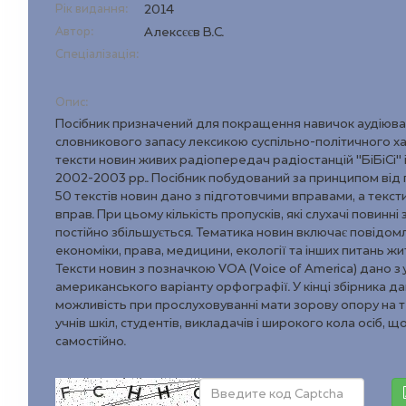
Рік видання:
2014
Автор:
Алексєєв В.С.
Спеціалізація:
Опис:
Посібник призначений для покращення навичок аудіюв
словникового запасу лексикою суспільно-політичного ха
тексти новин живих радіопередач радіостанцій "БіБіСі" 
2002-2003 рр.. Посібник побудований за принципом від
50 текстів новин дано з підготовчими вправами, а текст
вправ. При цьому кількість пропусків, які слухачі повинн
постійно збільшується. Тематика новин включає повідомл
економіки, права, медицини, екології та інших питань жит
Тексти новин з позначкою VOA (Voice of America) дано з
американського варіанту орфографії. У кінці збірника дан
можливість при прослуховуванні мати зорову опору на т
учнів шкіл, студентів, викладачів і широкого кола осіб, 
самостійно.