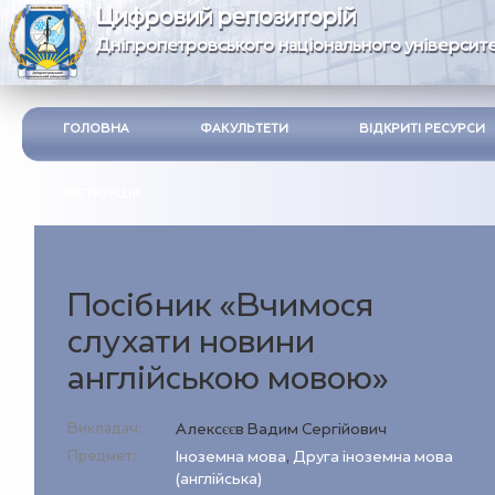
Цифровий репозиторій
Дніпропетровського національного університе
ГОЛОВНА
ФАКУЛЬТЕТИ
ВІДКРИТІ РЕСУРСИ
ІНСТРУКЦІЯ
Посібник «Вчимося
слухати новини
англійською мовою»
Викладач:
Алексєєв Вадим Сергійович
Предмет:
Іноземна мова
,
Друга іноземна мова
(англійська)