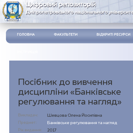
Цифровий репозиторій
Дніпропетровського національного університе
ГОЛОВНА
ФАКУЛЬТЕТИ
ВІДКРИТІ РЕСУРСИ
ІНСТРУКЦІЯ
Посібник до вивчення
дисципліни «Банківське
регулювання та нагляд»
Викладач:
Шевцова Олена Йосипівна
Предмет:
Банківське регулювання та нагляд
Рік видання:
2017