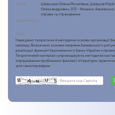
Автор:
Шевцова Олена Йосипівна, Шевцов Юрій
Олександрович, 072 - Фінанси, банківська
справа та страхування
Спеціалізація:
Опис:
Наведено теоретичні й методичні основи організації ба
нагляду. Визначено основні напрями банківського регу
реалізації функцій Національного банку України з прове
Теоретичний матеріал супроводжують методичні наста
опрацювання проблемної фахової літератури, практичні
для самоперевірки.