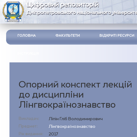
Цифровий репозиторій
Дніпропетровського національного університе
ГОЛОВНА
ФАКУЛЬТЕТИ
ВІДКРИТІ РЕСУРСИ
ІНСТРУКЦІЯ
Опорний конспект лекцій
до дисципліни
Лінгвокраїнознавство
Викладач:
Ліпін Гліб Володимирович
Предмет:
Лінгвокраїнознавство
Рік видання:
2017