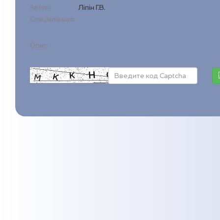
Автор:
Ліпін Г.В.
Спеціалізація:
Опис: