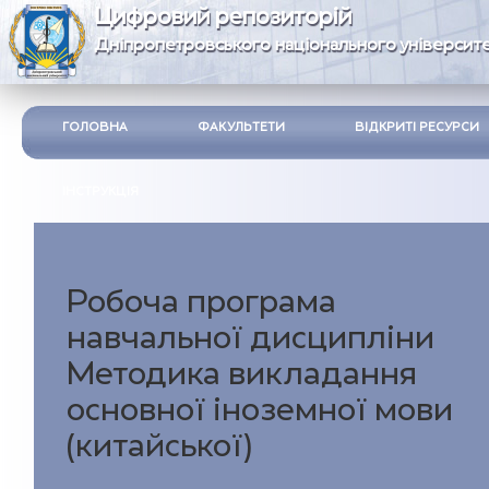
Цифровий репозиторій
Дніпропетровського національного університе
ГОЛОВНА
ФАКУЛЬТЕТИ
ВІДКРИТІ РЕСУРСИ
ІНСТРУКЦІЯ
Робоча програма
навчальної дисципліни
Методика викладання
основної іноземної мови
(китайської)