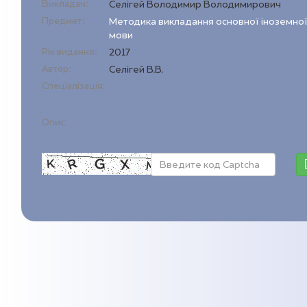
Викладач:
Селігей Володимир Володимирович
Предмет:
Методика викладання основної іноземно
мови
Рік видання:
2017
Автор:
Селігей В.В.
Спеціалізація:
Опис: