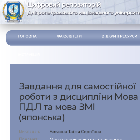
Цифровий репозиторій
Дніпропетровського національного університе
ГОЛОВНА
ФАКУЛЬТЕТИ
ВІДКРИТІ РЕСУРСИ
ІНСТРУКЦІЯ
Завдання для самостійної
роботи з дисципліни Мова
ПДЛ та мова ЗМІ
(японська)
Викладач:
Біляніна Таїсія Сергіївна
Предмет:
Мова підприємництва та ділового