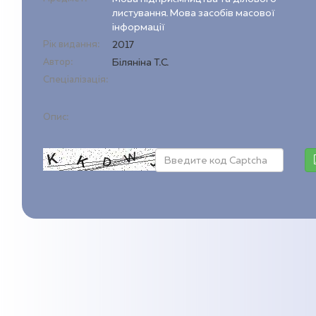
листування. Мова засобів масової
інформації
Рік видання:
2017
Автор:
Біляніна Т.С.
Спеціалізація:
Опис: