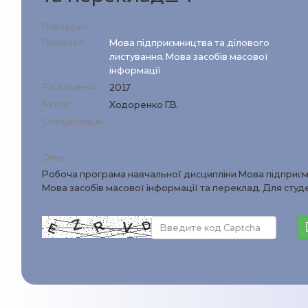
Викладач:
Предмет:
Мова підприємництва та ділового
листування. Мова засобів масової
інформації
Рік видання:
2017
Автор:
Ходоренко Г.В.
Спеціалізація:
Опис:
Робоча програма навчальної дисципліни Мова підприємн
Мова засобів масової інформації та переклад. Для студен