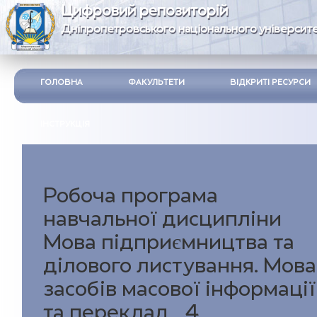
Цифровий репозиторій
Дніпропетровського національного університе
ГОЛОВНА
ФАКУЛЬТЕТИ
ВІДКРИТІ РЕСУРСИ
ІНСТРУКЦІЯ
Робоча програма
навчальної дисципліни
Мова підприємництва та
ділового листування. Мова
засобів масової інформації
та переклад_4