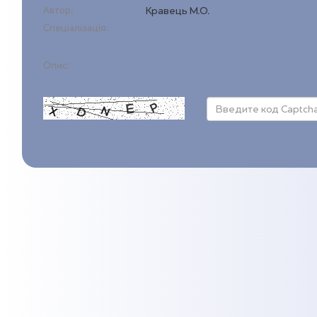
Автор:
Кравець М.О.
Спеціалізація:
Опис: