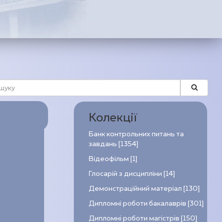
Колекції
Банк контрольних питань та
завдань [1354]
Відеофільм [1]
Глосарій з дисципліни [14]
Демонстраційний матеріал [130]
Дипломні роботи бакалаврів [301]
Дипломні роботи магістрів [150]