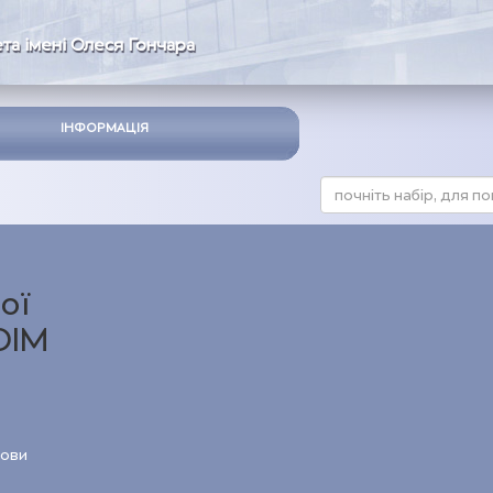
та імені Олеся Гончара
ІНФОРМАЦІЯ
ої
ОІМ
мови