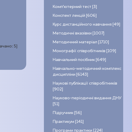
Комп’ютерний тест [3]
Конспект лекцій [606]
Курс дистанційного навчання [49]
Методичні вказівки [1007]
Методичний матеріал [1710]
качано:
5
]
Монографії співробітників [109]
Навчальний посібник [649]
Навчально-методичний комплекс
дисципліни [6143]
Наукові публікації співробітників
[902]
Науково-періодичні видання ДНУ
[51]
Підручник [56]
Практикум [141]
Програми практики [224]