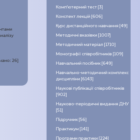
Комп’ютерний тест [3]
Конспект лекцій [606]
Курс дистанційного навчання [49]
ентами
Методичні вказівки [1007]
аналізу
Методичний матеріал [1710]
Монографії співробітників [109]
ачано:
26
]
Навчальний посібник [649]
Навчально-методичний комплекс
дисципліни [6143]
Наукові публікації співробітників
[902]
Науково-періодичні видання ДНУ
[51]
Підручник [56]
Практикум [141]
Програми практики [224]