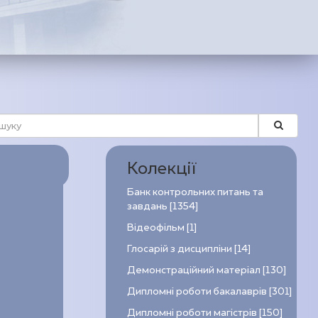
Колекції
Банк контрольних питань та
завдань [1354]
Відеофільм [1]
Глосарій з дисципліни [14]
Демонстраційний матеріал [130]
Дипломні роботи бакалаврів [301]
Дипломні роботи магістрів [150]