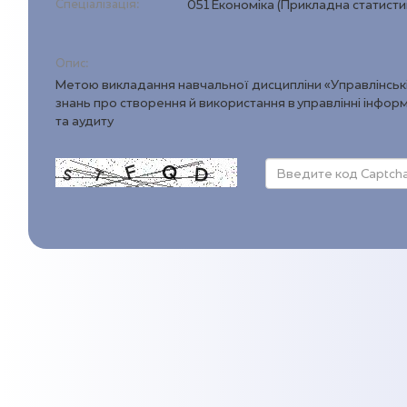
Спеціалізація:
051 Економіка (Прикладна статисти
Опис:
Метою викладання навчальної дисципліни «Управлінські і
знань про створення й використання в управлінні інформа
та аудиту