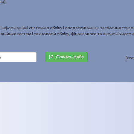
ка)
нформаційні системи в обліку і оподаткуванні» є засвоєння студ
ційних систем і технологій обліку, фінансового та економічного 
Скачать файл
[ск