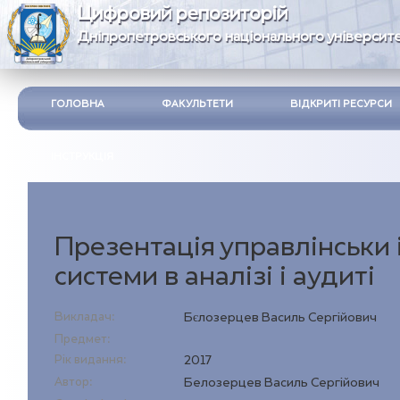
Цифровий репозиторій
Дніпропетровського національного університе
ГОЛОВНА
ФАКУЛЬТЕТИ
ВІДКРИТІ РЕСУРСИ
ІНСТРУКЦІЯ
Презентація управлінськи
системи в аналізі і аудиті
Викладач:
Бєлозерцев Василь Сергійович
Предмет:
Рік видання:
2017
Автор:
Белозерцев Василь Сергійович