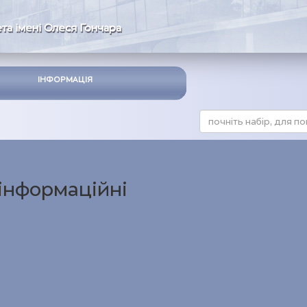
та імені Олеся Гончара
ІНФОРМАЦІЯ
 інформаційні