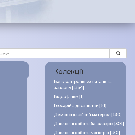
Колекції
Банк контрольних питань та
завдань [1354]
Відеофільм [1]
Глосарій з дисципліни [14]
Демонстраційний матеріал [130]
Дипломні роботи бакалаврів [301]
Дипломні роботи магістрів [150]