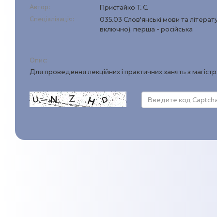
Автор:
Пристайко Т. С.
Спеціалізація:
035.03 Слов'янські мови та літера
включно), перша - російська
Опис:
Для проведення лекційних і практичних занять з магіст