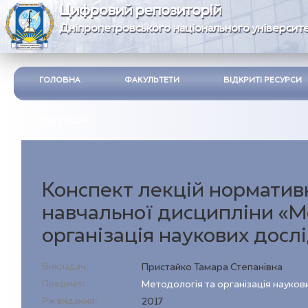
Цифровий репозиторій
Дніпропетровського національного університе
ГОЛОВНА
ФАКУЛЬТЕТИ
ВІДКРИТІ РЕСУРСИ
ІНСТРУКЦІЯ
Конспект лекцій норматив
навчальної дисципліни «М
організація наукових досл
Викладач:
Пристайко Тамара Степанівна
Предмет:
Методологія та організація науко
Рік видання:
2017