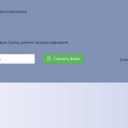
тури (переклад
рами 1 року денної форми навчання
Скачать файл
[ск