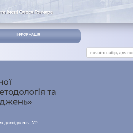
та імені Олеся Гончара
ІНФОРМАЦІЯ
ної
етодологія та
іджень»
вих досліджень_УР