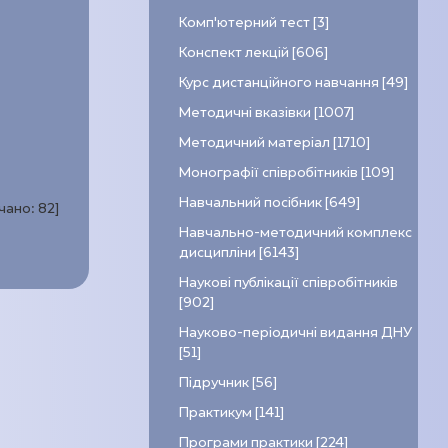
Комп’ютерний тест [3]
Конспект лекцій [606]
Курс дистанційного навчання [49]
Методичні вказівки [1007]
Методичний матеріал [1710]
Монографії співробітників [109]
Навчальний посібник [649]
ачано:
82
]
Навчально-методичний комплекс
дисципліни [6143]
Наукові публікації співробітників
[902]
Науково-періодичні видання ДНУ
[51]
Підручник [56]
Практикум [141]
Програми практики [224]