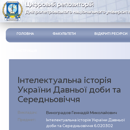
Цифровий репозиторій
Дніпропетровського національного університе
ГОЛОВНА
ФАКУЛЬТЕТИ
ВІДКРИТІ РЕСУРСИ
ІНСТРУКЦІЯ
Інтелектуальна історія
України Давньої доби та
Середньовіччя
Викладач:
Виноградов Геннадій Миколайович
Предмет:
Інтелектуальна історія України Давньої
доби та Середньовіччя 6.020302