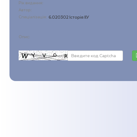
Рік видання:
Автор:
Спеціалізація:
6.020302 Історія ІІУ
Опис: