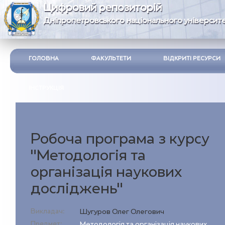
Цифровий репозиторій
Дніпропетровського національного університе
ГОЛОВНА
ФАКУЛЬТЕТИ
ВІДКРИТІ РЕСУРСИ
ІНСТРУКЦІЯ
Робоча програма з курсу
"Методологія та
організація наукових
досліджень"
Викладач:
Шугуров Олег Олегович
Предмет:
Методологія та організація наукових