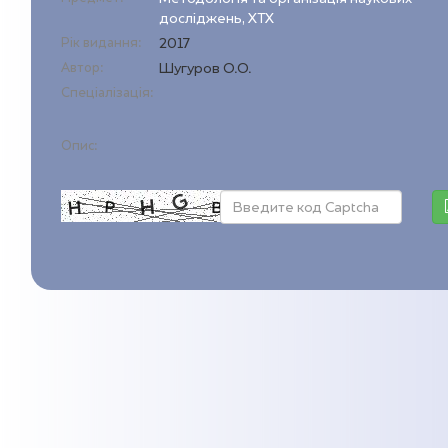
досліджень, ХТХ
Рік видання:
2017
Автор:
Шугуров О.О.
Спеціалізація:
Опис: