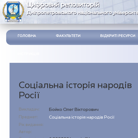
Цифровий репозиторій
Дніпропетровського національного університе
ГОЛОВНА
ФАКУЛЬТЕТИ
ВІДКРИТІ РЕСУРСИ
ІНСТРУКЦІЯ
Соціальна історія народів
Росії
Викладач:
Бойко Олег Вікторович
Предмет:
Соціальна історія народів Росії
Рік видання:
Автор: