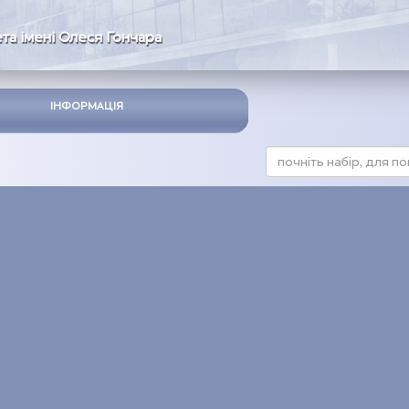
та імені Олеся Гончара
ІНФОРМАЦІЯ