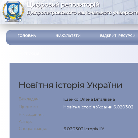
Цифровий репозиторій
Дніпропетровського національного університе
ГОЛОВНА
ФАКУЛЬТЕТИ
ВІДКРИТІ РЕСУРСИ
ІНСТРУКЦІЯ
Новітня історія України
Викладач:
Іщенко Олена Віталіївна
Предмет:
Новітня історія України 6.020302
Рік видання:
Автор:
Спеціалізація:
6.020302 Історія ІІУ