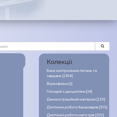
Колекції
Банк контрольних питань та
завдань [1354]
Відеофільм [1]
Глосарій з дисципліни [14]
Демонстраційний матеріал [130]
Дипломні роботи бакалаврів [301]
Дипломні роботи магістрів [150]