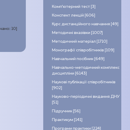
Комп’ютерний тест [3]
Конспект лекцій [606]
Курс дистанційного навчання [49]
ачано:
10
]
Методичні вказівки [1007]
Методичний матеріал [1710]
Монографії співробітників [109]
Навчальний посібник [649]
Навчально-методичний комплекс
дисципліни [6143]
Наукові публікації співробітників
[902]
Науково-періодичні видання ДНУ
[51]
Підручник [56]
Практикум [141]
Програми практики [224]