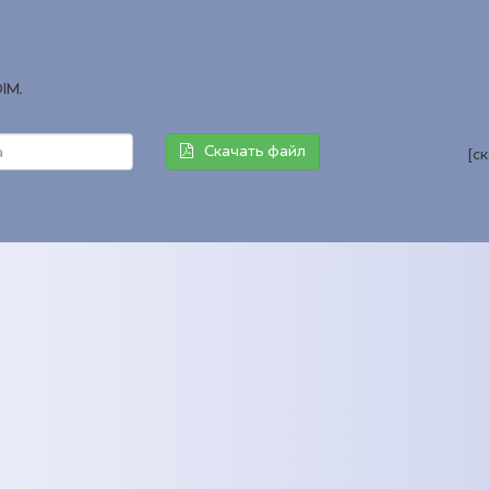
ІМ.
Скачать файл
[с