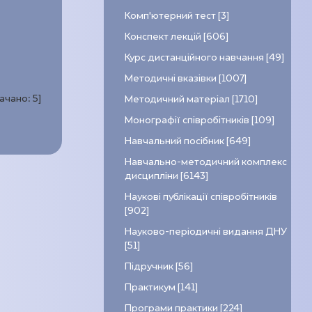
Комп’ютерний тест [3]
Конспект лекцій [606]
Курс дистанційного навчання [49]
Методичні вказівки [1007]
качано:
5
]
Методичний матеріал [1710]
Монографії співробітників [109]
Навчальний посібник [649]
Навчально-методичний комплекс
дисципліни [6143]
Наукові публікації співробітників
[902]
Науково-періодичні видання ДНУ
[51]
Підручник [56]
Практикум [141]
Програми практики [224]