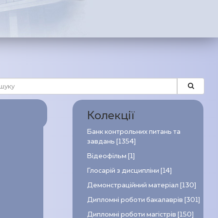
Колекції
Банк контрольних питань та
завдань [1354]
Відеофільм [1]
Глосарій з дисципліни [14]
Демонстраційний матеріал [130]
Дипломні роботи бакалаврів [301]
Дипломні роботи магістрів [150]