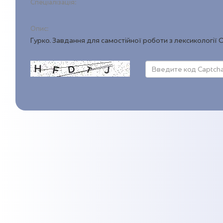
Спеціалізація:
Опис:
Гурко. Завдання для самостійної роботи з лексикології О