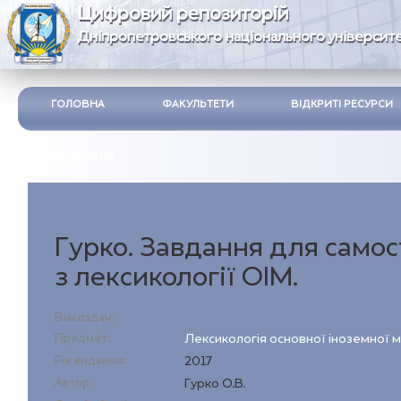
Цифровий репозиторій
Дніпропетровського національного університе
ГОЛОВНА
ФАКУЛЬТЕТИ
ВІДКРИТІ РЕСУРСИ
ІНСТРУКЦІЯ
Гурко. Завдання для самос
з лексикології ОІМ.
Викладач:
Предмет:
Лексикологія основної іноземної 
Рік видання:
2017
Автор:
Гурко О.В.