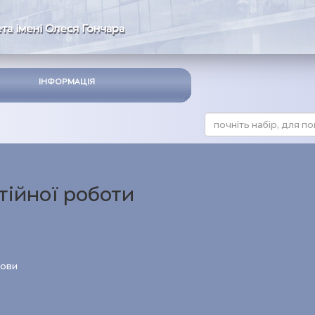
та імені Олеся Гончара
ІНФОРМАЦІЯ
тійної роботи
мови