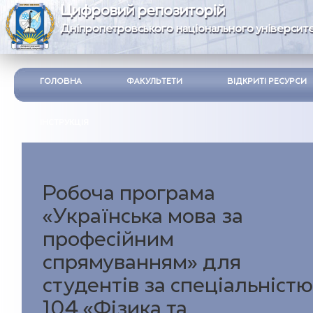
Цифровий репозиторій
Дніпропетровського національного університе
ГОЛОВНА
ФАКУЛЬТЕТИ
ВІДКРИТІ РЕСУРСИ
ІНСТРУКЦІЯ
Робоча програма
«Українська мова за
професійним
спрямуванням» для
студентів за спеціальністю
104 «Фізика та