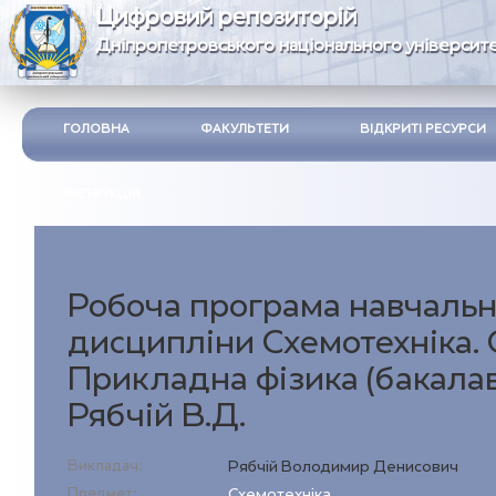
Цифровий репозиторій
Дніпропетровського національного університе
ГОЛОВНА
ФАКУЛЬТЕТИ
ВІДКРИТІ РЕСУРСИ
ІНСТРУКЦІЯ
Робоча програма навчальн
дисципліни Схемотехніка. 
Прикладна фізика (бакалав
Рябчій В.Д.
Викладач:
Рябчій Володимир Денисович
Предмет:
Схемотехніка