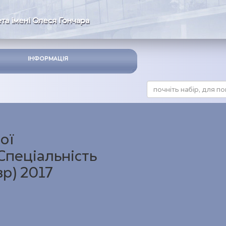
та імені Олеся Гончара
ІНФОРМАЦІЯ
ої
Спеціальність
р) 2017