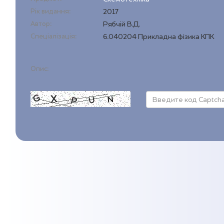
Рік видання:
2017
Автор:
Рябчій В.Д.
Спеціалізація:
6.040204 Прикладна фізика КПК
Опис: