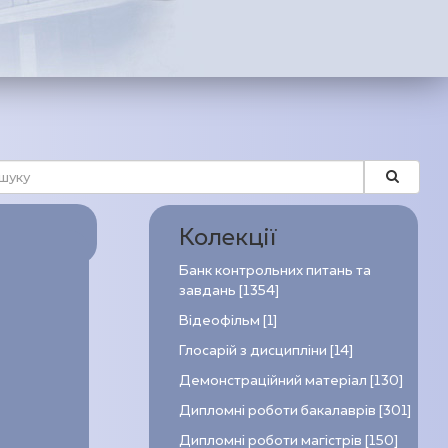
Колекції
Банк контрольних питань та
завдань [1354]
Відеофільм [1]
Глосарій з дисципліни [14]
Демонстраційний матеріал [130]
Дипломні роботи бакалаврів [301]
Дипломні роботи магістрів [150]