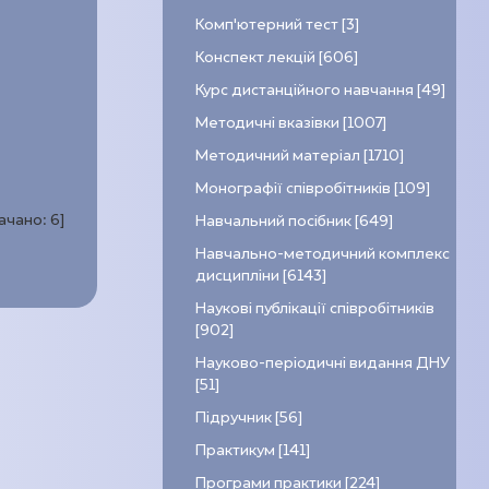
Комп’ютерний тест [3]
Конспект лекцій [606]
Курс дистанційного навчання [49]
Методичні вказівки [1007]
Методичний матеріал [1710]
Монографії співробітників [109]
качано:
6
]
Навчальний посібник [649]
Навчально-методичний комплекс
дисципліни [6143]
Наукові публікації співробітників
[902]
Науково-періодичні видання ДНУ
[51]
Підручник [56]
Практикум [141]
Програми практики [224]