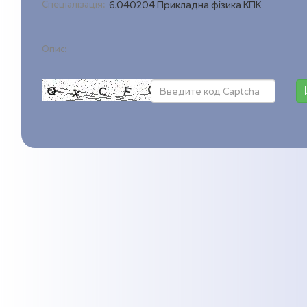
Спеціалізація:
6.040204 Прикладна фізика КПК
Опис: