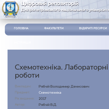
Цифровий репозиторій
Дніпропетровського національного університе
ГОЛОВНА
ФАКУЛЬТЕТИ
ВІДКРИТІ РЕСУРСИ
ІНСТРУКЦІЯ
Схемотехніка. Лабораторні
роботи
Викладач:
Рябчій Володимир Денисович
Предмет:
Схемотехніка
Рік видання:
2017
Автор:
Рябчій В.Д.