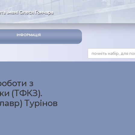
та імені Олеся Гончара
ІНФОРМАЦІЯ
роботи з
ки (ТФКЗ).
лавр) Турінов