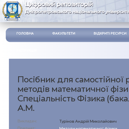
Цифровий репозиторій
Дніпропетровського національного університе
ГОЛОВНА
ФАКУЛЬТЕТИ
ВІДКРИТІ РЕСУРСИ
ІНСТРУКЦІЯ
Посібник для самостійної 
методів математичної фізи
Спеціальність Фізика (бака
А.М.
Викладач:
Турінов Андрій Миколайович
Предмет:
Методи математичної фізики