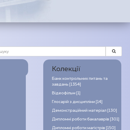
Колекції
Банк контрольних питань та
завдань [1354]
Відеофільм [1]
Глосарій з дисципліни [14]
Демонстраційний матеріал [130]
Дипломні роботи бакалаврів [301]
Дипломні роботи магістрів [150]