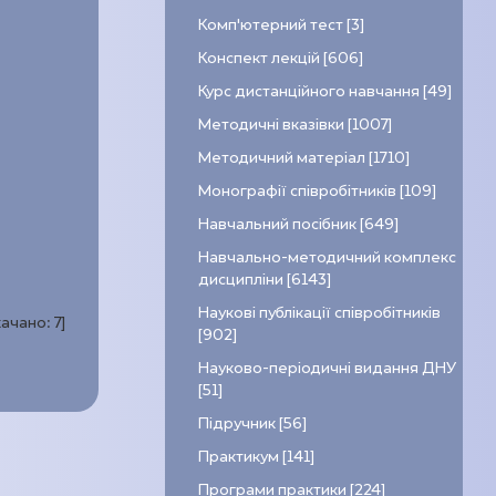
Комп’ютерний тест [3]
Конспект лекцій [606]
Курс дистанційного навчання [49]
Методичні вказівки [1007]
Методичний матеріал [1710]
Монографії співробітників [109]
Навчальний посібник [649]
Навчально-методичний комплекс
дисципліни [6143]
Наукові публікації співробітників
качано:
7
]
[902]
Науково-періодичні видання ДНУ
[51]
Підручник [56]
Практикум [141]
Програми практики [224]