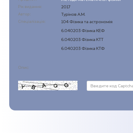
Рік видання:
2017
Автор:
Турінов А.М.
Спеціалізація:
104 Фізика та астрономія
6.040203 Фізика КЕФ
6.040203 Фізика КТТ
6.040203 Фізика КТФ
Опис: