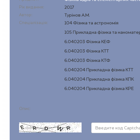
Рік видання:
2017
Автор:
Турінов А.М.
Спеціалізація:
104 Фізика та астрономія
105 Прикладна фізика та наномате
6.040203 Фізика КЕФ
6.040203 Фізика КТТ
6.040203 Фізика КТФ
6.040204 Прикладна фізика КТТ
6.040204 Прикладна фізика КПК
6.040204 Прикладна фізика КРЕ
Опис: