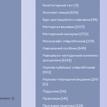
Комп’ютерний тест [3]
Конспект лекцій [606]
Курс дистанційного навчання [49]
Методичні вказівки [1007]
Методичний матеріал [1710]
Монографії співробітників [109]
Навчальний посібник [649]
Навчально-методичний комплекс
дисципліни [6143]
Наукові публікації співробітників
[902]
Науково-періодичні видання ДНУ
[51]
Підручник [56]
качано:
1
]
Практикум [141]
Програми практики [224]