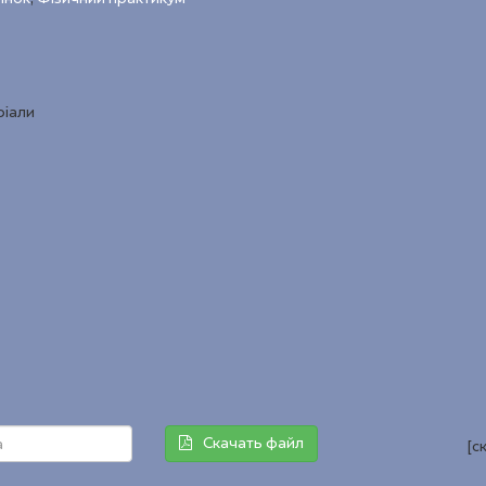
ріали
Скачать файл
[с