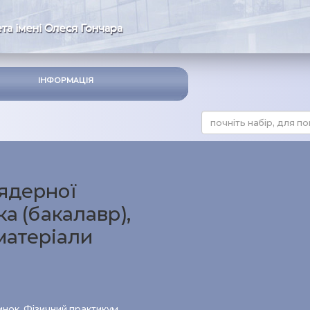
та імені Олеся Гончара
ІНФОРМАЦІЯ
ядерної
ка (бакалавр),
матеріали
инок
,
Фізичний практикум