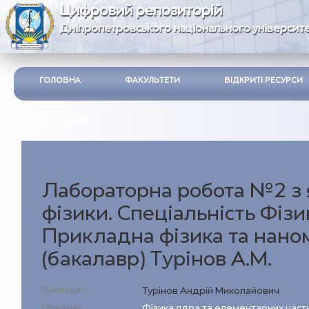
Цифровий репозиторій
Дніпропетровського національного університе
ГОЛОВНА
ФАКУЛЬТЕТИ
ВІДКРИТІ РЕСУРСИ
ІНСТРУКЦІЯ
Лабораторна робота №2 з 
фізики. Спеціальність Фізи
Прикладна фізика та нано
(бакалавр) Турінов А.М.
Викладач:
Турінов Андрій Миколайович
Предмет:
Фізика ядра та елементарних част