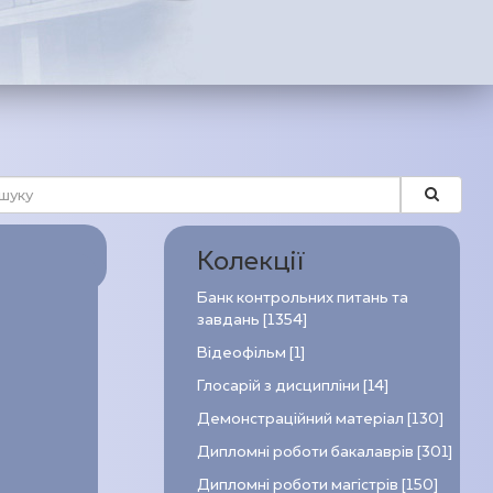
Колекції
Банк контрольних питань та
завдань [1354]
Відеофільм [1]
Глосарій з дисципліни [14]
Демонстраційний матеріал [130]
Дипломні роботи бакалаврів [301]
Дипломні роботи магістрів [150]