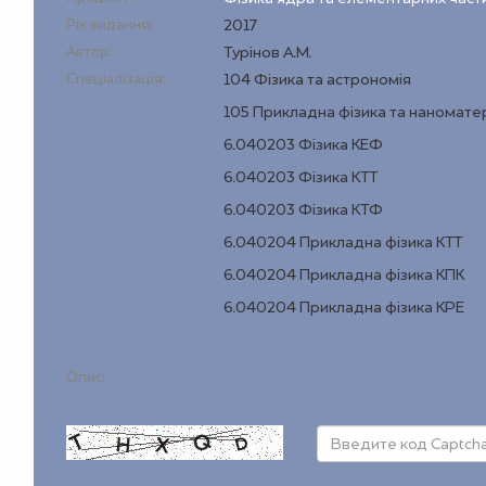
Рік видання:
2017
Автор:
Турінов А.М.
Спеціалізація:
104 Фізика та астрономія
105 Прикладна фізика та наномате
6.040203 Фізика КЕФ
6.040203 Фізика КТТ
6.040203 Фізика КТФ
6.040204 Прикладна фізика КТТ
6.040204 Прикладна фізика КПК
6.040204 Прикладна фізика КРЕ
Опис: