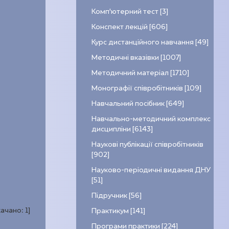
Комп’ютерний тест [3]
Конспект лекцій [606]
Курс дистанційного навчання [49]
Методичні вказівки [1007]
Методичний матеріал [1710]
Монографії співробітників [109]
Навчальний посібник [649]
Навчально-методичний комплекс
дисципліни [6143]
Наукові публікації співробітників
[902]
Науково-періодичні видання ДНУ
[51]
Підручник [56]
качано:
1
]
Практикум [141]
Програми практики [224]