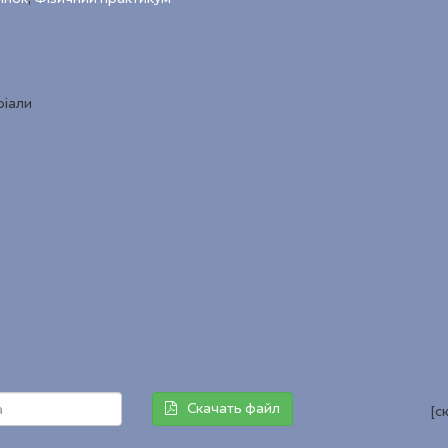
ріали
Скачать файл
[с