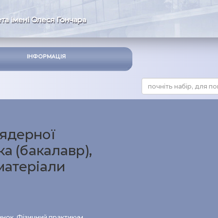
та імені Олеся Гончара
ІНФОРМАЦІЯ
 ядерної
ка (бакалавр),
матеріали
инок
,
Фізичний практикум