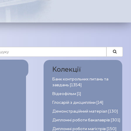
Колекції
Банк контрольних питань та
завдань [1354]
Відеофільм [1]
Глосарій з дисципліни [14]
Демонстраційний матеріал [130]
Дипломні роботи бакалаврів [301]
Дипломні роботи магістрів [150]