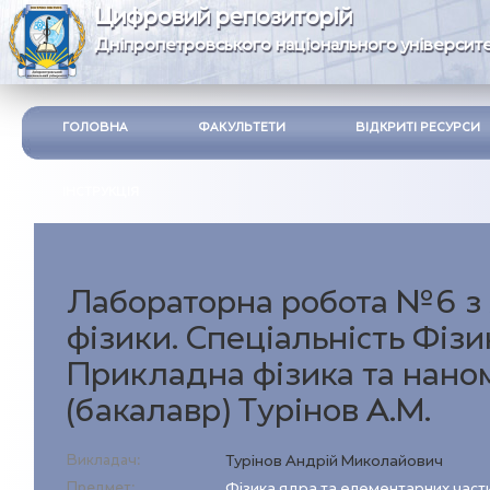
Цифровий репозиторій
Дніпропетровського національного університе
ГОЛОВНА
ФАКУЛЬТЕТИ
ВІДКРИТІ РЕСУРСИ
ІНСТРУКЦІЯ
Лабораторна робота №6 з
фізики. Спеціальність Фізи
Прикладна фізика та нано
(бакалавр) Турінов А.М.
Викладач:
Турінов Андрій Миколайович
Предмет:
Фізика ядра та елементарних част