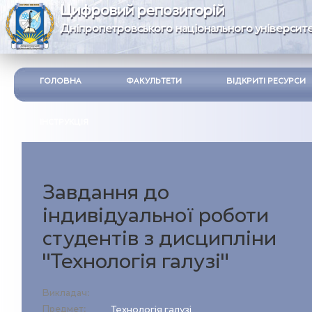
Цифровий репозиторій
Дніпропетровського національного університе
ГОЛОВНА
ФАКУЛЬТЕТИ
ВІДКРИТІ РЕСУРСИ
ІНСТРУКЦІЯ
Завдання до
індивідуальної роботи
студентів з дисципліни
"Технологія галузі"
Викладач:
Предмет:
Технологія галузі