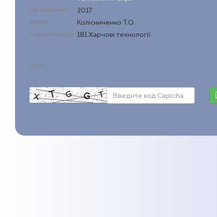
Рік видання:
2017
Автор:
Колісниченко Т.О.
Спеціалізація:
181 Харчові технології
Опис: