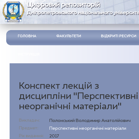
Цифровий репозиторій
Дніпропетровського національного університе
ГОЛОВНА
ФАКУЛЬТЕТИ
ВІДКРИТІ РЕСУРСИ
ІНСТРУКЦІЯ
Конспект лекцій з
дисципліни "Перспективні
неорганічні матеріали"
Викладач:
Полонський Володимир Анатолійович
Предмет:
Перспективні неорганічні матеріали
Рік видання:
2017