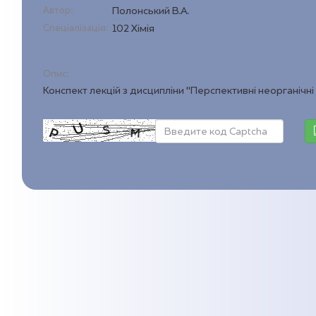
Автор:
Полонський В.А.
Спеціалізація:
102 Хімія
Опис:
Конспект лекцій з дисципліни "Перспективні неорганічні