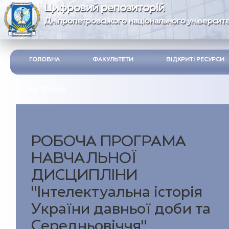
Цифровий репозиторій
Дніпропетровського національного університе
ГОЛОВНА
ФАКУЛЬТЕТИ
ВІДКРИТІ РЕСУРСИ
ІНСТРУКЦІЯ
РОБОЧА ПРОГРАМА
НАВЧАЛЬНОЇ
ДИСЦИПЛІНИ
"Інтелектуальна історія
України давньої доби та
Середньовіччя"