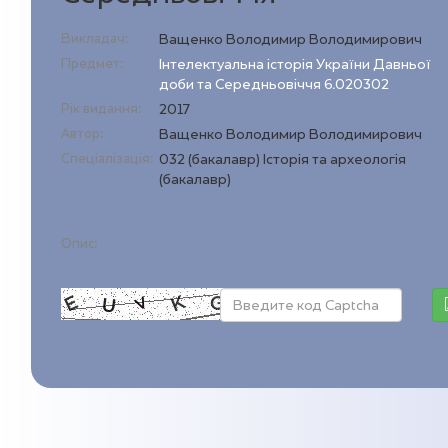
Викладач:
Ващенко Володимир Володимирович
Предмет:
Інтелектуальна історія України Давньої
доби та Середньовіччя 6.020302
Рік видання:
2017
Автор:
Ващенко Володимир Володимирович
Спеціалізація:
032 (бакалавр) Історія та археологія
(бакалавр)
Опис: