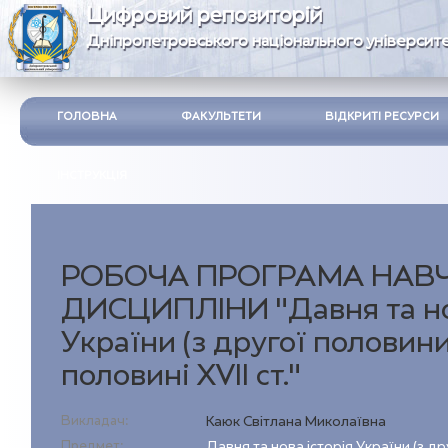
Цифровий репозиторій
Дніпропетровського національного університе
ГОЛОВНА
ФАКУЛЬТЕТИ
ВІДКРИТІ РЕСУРСИ
ІНСТРУКЦІЯ
РОБОЧА ПРОГРАМА НАВ
ДИСЦИПЛІНИ "Давня та нов
України (з другої половини
половині XVII ст."
Викладач:
Каюк Світлана Миколаївна
Предмет:
Давня та нова історія України (з д