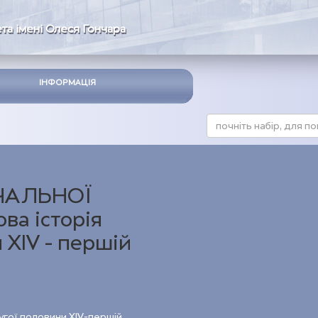
та імені Олеся Гончара
ІНФОРМАЦІЯ
ЧАЛЬНОЇ
а історія
 XIV - першій
ругої половини ХІV-першій