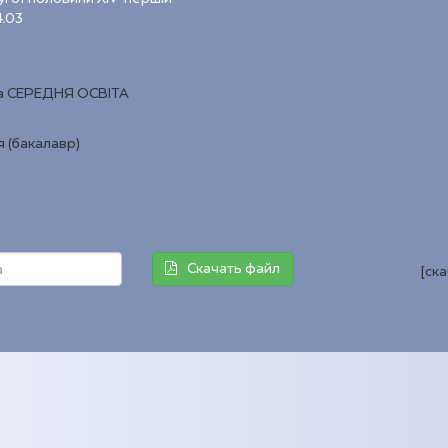
4.03
ма СЕРЕДНЯ ОСВІТА
я (бакалавр)
Скачать файл
[ск