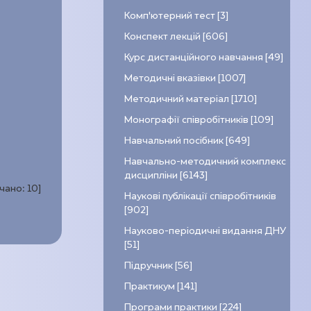
Комп’ютерний тест [3]
Конспект лекцій [606]
Курс дистанційного навчання [49]
Методичні вказівки [1007]
Методичний матеріал [1710]
Монографії співробітників [109]
Навчальний посібник [649]
Навчально-методичний комплекс
дисципліни [6143]
ачано:
10
]
Наукові публікації співробітників
[902]
Науково-періодичні видання ДНУ
[51]
Підручник [56]
Практикум [141]
Програми практики [224]