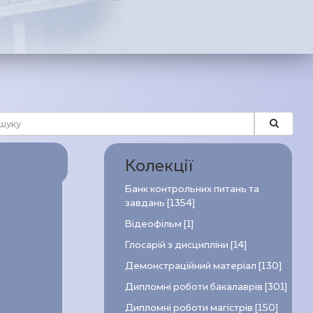
Колекції
Банк контрольних питань та
завдань [1354]
Відеофільм [1]
Глосарій з дисципліни [14]
Демонстраційний матеріал [130]
Дипломні роботи бакалаврів [301]
Дипломні роботи магістрів [150]