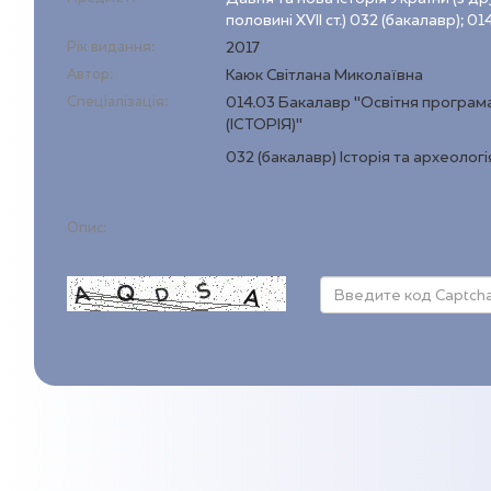
половині XVII ст.) 032 (бакалавр); 01
Рік видання:
2017
Автор:
Каюк Світлана Миколаївна
Спеціалізація:
014.03 Бакалавр "Освітня програ
(ІСТОРІЯ)"
032 (бакалавр) Історія та археологі
Опис: