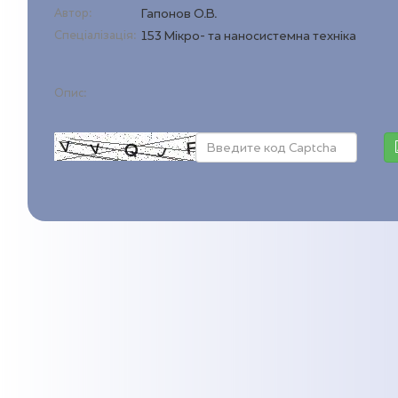
Автор:
Гапонов О.В.
Спеціалізація:
153 Мікро- та наносистемна техніка
Опис: