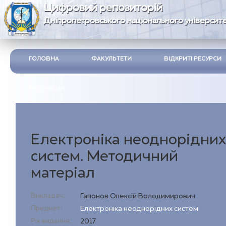
Цифровий репозиторій
Дніпропетровського національного університе
ГОЛОВНА
ФАКУЛЬТЕТИ
ВІДКРИТІ РЕСУРСИ
ІНСТРУКЦІЯ
Електроніка неоднорідних
систем. Методичний
матеріал
Викладач:
Гапонов Олексій Володимирович
Предмет:
Eлектроніка неоднорідних систем
Рік видання:
2017