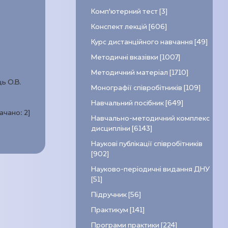
Комп’ютерний тест [3]
Конспект лекцій [606]
Курс дистанційного навчання [49]
Методичні вказівки [1007]
Методичний матеріал [1710]
ь О.В.
Монографії співробітників [109]
Навчальний посібник [649]
качано:
2
]
Навчально-методичний комплекс
дисципліни [6143]
Наукові публікації співробітників
[902]
Науково-періодичні видання ДНУ
[51]
Підручник [56]
Практикум [141]
Програми практики [224]