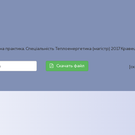
практика. Спеціальність Теплоенергетика (магістр) 2017 Кравец
Скачать файл
[с