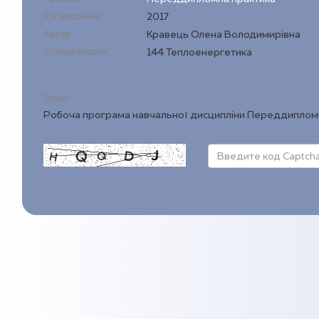
Рік видання:
2017
Автор:
Кравець Олена Володимирівна
Спеціалізація:
144 Теплоенергетика
Опис:
Робоча програма навчальної дисципліни Переддипломна 