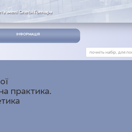
та імені Олеся Гончара
ІНФОРМАЦІЯ
ої
а практика.
етика