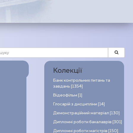
Колекції
Банк контрольних питань та
завдань [1354]
Відеофільм [1]
Глосарій з дисципліни [14]
Демонстраційний матеріал [130]
Дипломні роботи бакалаврів [301]
Дипломні роботи магістрів [150]