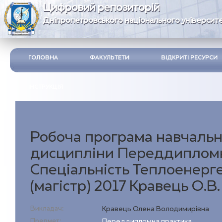
Цифровий репозиторій
Дніпропетровського національного університе
ГОЛОВНА
ФАКУЛЬТЕТИ
ВІДКРИТІ РЕСУРСИ
ІНСТРУКЦІЯ
Робоча програма навчальн
дисципліни Переддипломн
Спеціальність Теплоенерг
(магістр) 2017 Кравець О.В.
Викладач:
Кравець Олена Володимирівна
Предмет:
Переддипломна практика