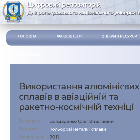
Цифровий репозиторій
Дніпропетровського національного університе
ГОЛОВНА
ФАКУЛЬТЕТИ
ВІДКРИТІ РЕСУРСИ
ІНСТРУКЦІЯ
Використання алюмінієвих
сплавів в авіаційній та
ракетно-космічній техніці
Викладач:
Бондаренко Олег Віталійович
Предмет:
Кольорові метали і сплави
Рік видання:
2011