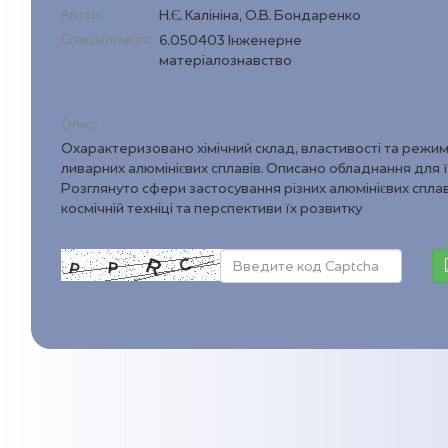
Автор:
Н.Є. Калініна, О.В. Бондаренко
Спеціалізація:
6.050403 Інженерне
матеріалознавство
Опис:
Охарактеризовано хімічний склад, властивості та режи
ливарних алюмінієвих сплавів. Описано обладнання для ї
Розглянуто сфери застосування різних алюмінієвих сплаві
космічній техніці та перспективи їх розвитку