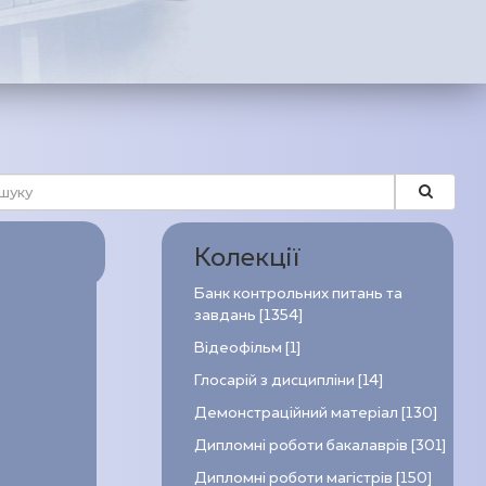
Колекції
Банк контрольних питань та
завдань [1354]
Відеофільм [1]
Глосарій з дисципліни [14]
Демонстраційний матеріал [130]
Дипломні роботи бакалаврів [301]
Дипломні роботи магістрів [150]