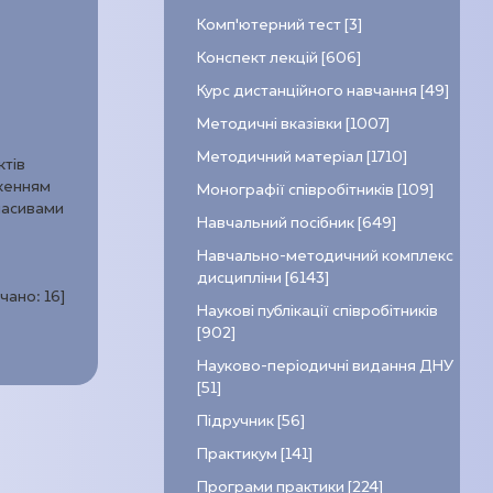
Комп’ютерний тест [3]
Конспект лекцій [606]
Курс дистанційного навчання [49]
Методичні вказівки [1007]
Методичний матеріал [1710]
ктів
дженням
Монографії співробітників [109]
пасивами
Навчальний посібник [649]
Навчально-методичний комплекс
дисципліни [6143]
ачано:
16
]
Наукові публікації співробітників
[902]
Науково-періодичні видання ДНУ
[51]
Підручник [56]
Практикум [141]
Програми практики [224]