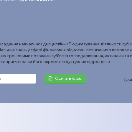
икладання навчальної дисципліни «Бюджетування діяльності суб’є
іальних знань у сфері фінансових відносин, пов’язаних з впрова
ня грошовими потоками суб’єктів господарювання, активами та 
підприємства чи його окремих структурних підрозділів.
Скачать файл
[ск