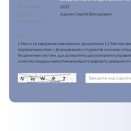
Рік видання:
2017
Автор:
Адонін Сергій Вікторович
Спеціалізація:
Опис:
1. Мета та завдання навчальної дисципліни 1.1. Метою в
підприємництва» є формування у студентів системи спец
бюджетних систем, що дозволить удосконалити управлін
з метою пошуку найоптимальнішого варіанту діяльності 