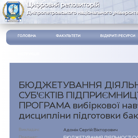
Цифровий репозиторій
Дніпропетровського національного університе
ГОЛОВНА
ФАКУЛЬТЕТИ
ВІДКРИТІ РЕСУРСИ
ІНСТРУКЦІЯ
БЮДЖЕТУВАННЯ ДІЯЛЬН
СУБ’ЄКТІВ ПІДПРИЄМНИ
ПРОГРАМА вибіркової нав
дисципліни підготовки бак
Викладач:
Адонін Сергій Вікторович
Предмет:
БЮДЖЕТУВАННЯ ДІЯЛЬНОСТІ СУ