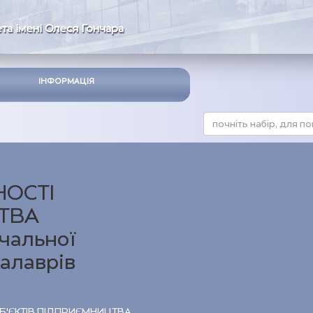
та імені Олеся Гончара
ІНФОРМАЦІЯ
ОСТІ
ЦТВА
чальної
алаврів
Б’ЄКТІВ ПІДПРИЄМНИЦТВА